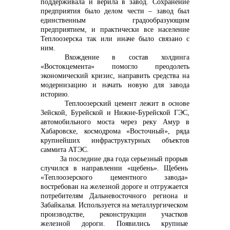
поддерживала и верила в завод. Сохранение
предприятия было делом чести – завод был
+7 (423) 234 50 50
единственным градообразующим
предприятием, и практически все население
Теплоозерска так или иначе было связано с
ним.
Вхождение в состав холдинга
«Востокцемента» помогло преодолеть
экономический кризис, направить средства на
info@vostokcement.ru
модернизацию и начать новую для завода
историю.
Теплоозерский цемент лежит в основе
Зейской, Бурейской и Нижне-Бурейской ГЭС,
автомобильного моста через реку Амур в
Хабаровске, космодрома «Восточный»,
ряда
крупнейших инфраструктурных объектов
саммита АТЭС.
За последние два года серьезный прорыв
случился в направлении «щебень». Щебень
«Теплоозерского цементного завода»
востребован
на железной дороге и отгружается
потребителям Дальневосточного региона и
Забайкалья. Используется на металлургическом
производстве, реконструкции участков
железной дороги. Появились крупные