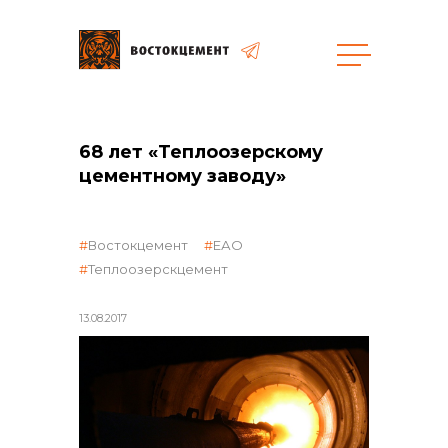
68 лет «Теплоозерскому
общая информация
цементному заводу»
Востокцемент
ЕАО
Теплоозерскцемент
объявленные закупки
13.08.2017
реализация неликвидов