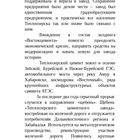
поддерживала и верила в завод. Сохранение
предприятия было делом чести – завод был
+7 (423) 234 50 50
единственным градообразующим
предприятием, и практически все население
Теплоозерска так или иначе было связано с
ним.
Вхождение в состав холдинга
«Востокцемента» помогло преодолеть
экономический кризис, направить средства на
info@vostokcement.ru
модернизацию и начать новую для завода
историю.
Теплоозерский цемент лежит в основе
Зейской, Бурейской и Нижне-Бурейской ГЭС,
автомобильного моста через реку Амур в
Хабаровске, космодрома «Восточный»,
ряда
крупнейших инфраструктурных объектов
саммита АТЭС.
За последние два года серьезный прорыв
случился в направлении «щебень». Щебень
«Теплоозерского цементного завода»
востребован
на железной дороге и отгружается
потребителям Дальневосточного региона и
Забайкалья. Используется на металлургическом
производстве, реконструкции участков
железной дороги. Появились крупные