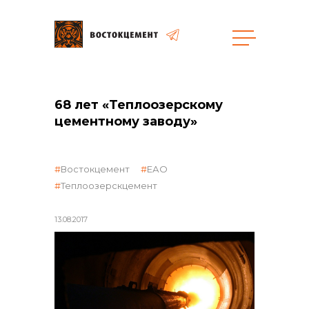
68 лет «Теплоозерскому
общая информация
цементному заводу»
Востокцемент
ЕАО
Теплоозерскцемент
объявленные закупки
13.08.2017
реализация неликвидов