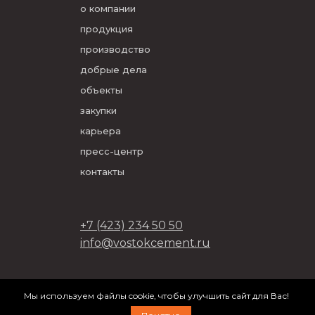
о компании
продукция
производство
добрые дела
объекты
закупки
карьера
пресс-центр
контакты
+7 (423) 234 50 50
info@vostokcement.ru
ООО «Востокцемент» 2026
Мы используем файлы cookie, чтобы улучшить сайт для Вас!
разработано в
DVIGA