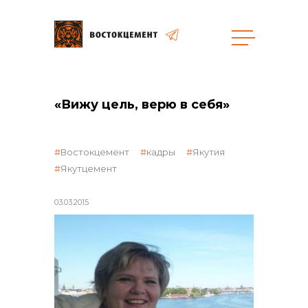
общая информация
«Вижу цель, верю в себя»
Востокцемент
кадры
Якутия
Якутцемент
объявленные закупки
03.03.2015
реализация неликвидов