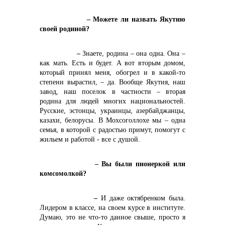
Контакты
– Можете ли назвать Якутию
своей родиной?
–
Знаете, родина – она одна. Она –
как мать. Есть и будет. А вот вторым домом,
который принял меня, обогрел и в какой-то
степени вырастил, – да. Вообще Якутия, наш
завод, наш поселок в частности – вторая
родина для людей многих национальностей.
+7 (423) 234 50 50
Русские, эстонцы, украинцы, азербайджанцы,
казахи, белорусы. В Мохсоголлохе мы – одна
семья, в которой с радостью примут, помогут с
жильем и работой - все с душой.
– Вы были пионеркой или
комсомолкой?
info@vostokcement.ru
–
И даже октябренком была.
Лидером в классе, на своем курсе в институте.
Думаю, это не что-то данное свыше, просто я