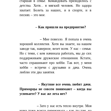
старшая в семье. Командовать приходилось с
детства. Хотя... я мягкий человек. Но задора
хватает. Болеть за наших, и в спорте, и в
песнях – это мое.
– Как пришли на предприятие?
–
Мне повезло. Я попала в очень
хороший коллектив. Хотя вы знаете, на нашем
заводе так, наверное, везет всем. У нас – семья.
Но с теми, с кем начинала работать, мы до сих
поддерживаем дружеские отношения. Кстати,
часто спрашивают про хобби. Так вот, у меня
хобби – встречи с друзьями и дача. Очень
люблю эти два занятия.
– Якутяне все очень любят дачи.
Приморцы не совсем понимают – когда вы
успеваете? У вас же лета нет?
–
Зато у нас есть тепло внутри. Моя
мама тоже всегда переживала – как ты там, на