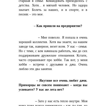
старшая в семье. Командовать приходилось с
детства. Хотя... я мягкий человек. Но задора
хватает. Болеть за наших, и в спорте, и в
песнях – это мое.
– Как пришли на предприятие?
–
Мне повезло. Я попала в очень
хороший коллектив. Хотя вы знаете, на нашем
заводе так, наверное, везет всем. У нас – семья.
Но с теми, с кем начинала работать, мы до сих
поддерживаем дружеские отношения. Кстати,
часто спрашивают про хобби. Так вот, у меня
хобби – встречи с друзьями и дача. Очень
люблю эти два занятия.
– Якутяне все очень любят дачи.
Приморцы не совсем понимают – когда вы
успеваете? У вас же лета нет?
–
Зато у нас есть тепло внутри. Моя
мама тоже всегда переживала – как ты там, на