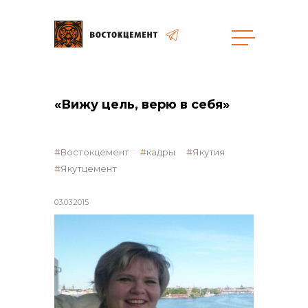
общая информация
«Вижу цель, верю в себя»
Востокцемент
кадры
Якутия
Якутцемент
объявленные закупки
03.03.2015
реализация неликвидов