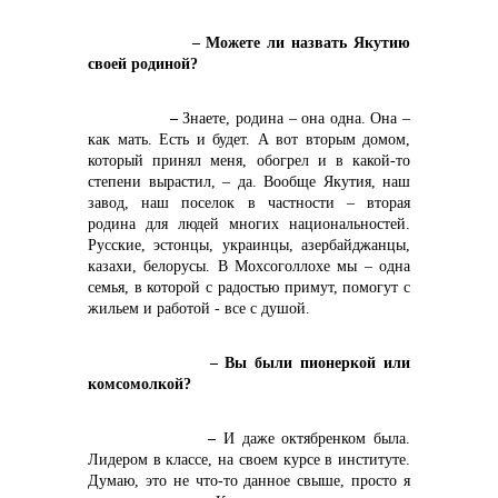
Контакты
– Можете ли назвать Якутию
своей родиной?
–
Знаете, родина – она одна. Она –
как мать. Есть и будет. А вот вторым домом,
который принял меня, обогрел и в какой-то
степени вырастил, – да. Вообще Якутия, наш
завод, наш поселок в частности – вторая
родина для людей многих национальностей.
+7 (423) 234 50 50
Русские, эстонцы, украинцы, азербайджанцы,
казахи, белорусы. В Мохсоголлохе мы – одна
семья, в которой с радостью примут, помогут с
жильем и работой - все с душой.
– Вы были пионеркой или
комсомолкой?
info@vostokcement.ru
–
И даже октябренком была.
Лидером в классе, на своем курсе в институте.
Думаю, это не что-то данное свыше, просто я