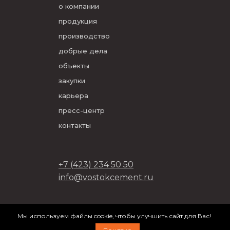
о компании
продукция
производство
добрые дела
объекты
закупки
карьера
пресс-центр
контакты
+7 (423) 234 50 50
info@vostokcement.ru
ООО «Востокцемент» 2026
Мы используем файлы cookie, чтобы улучшить сайт для Вас!
разработано в
DVIGA