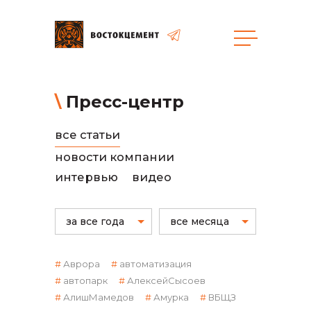
общая информация
Пресс-центр
все статьи
новости компании
интервью
видео
объявленные закупки
за все года
все месяца
Аврора
автоматизация
автопарк
АлексейСысоев
АлишМамедов
Амурка
ВБЩЗ
реализация неликвидов