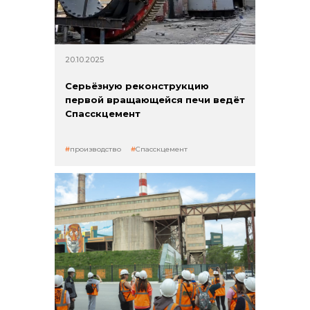
Контакты
20.10.2025
Серьёзную реконструкцию
первой вращающейся печи ведёт
Спасскцемент
производство
Спасскцемент
+7 (423) 234 50 50
info@vostokcement.ru