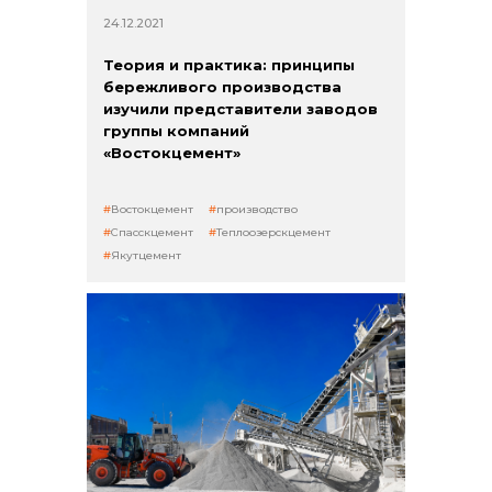
24.12.2021
Теория и практика: принципы
бережливого производства
изучили представители заводов
группы компаний
«Востокцемент»
Востокцемент
производство
Спасскцемент
Теплоозерскцемент
Якутцемент