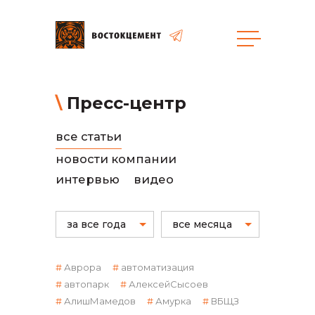
общая информация
Пресс-центр
все статьи
новости компании
интервью
видео
объявленные закупки
за все года
все месяца
Аврора
автоматизация
автопарк
АлексейСысоев
АлишМамедов
Амурка
ВБЩЗ
реализация неликвидов