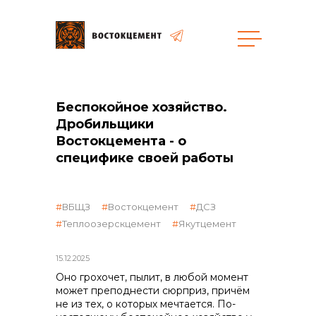
общая информация
Беспокойное хозяйство.
Дробильщики
Востокцемента - о
специфике своей работы
объявленные закупки
ВБЩЗ
Востокцемент
ДСЗ
Теплоозерскцемент
Якутцемент
15.12.2025
Оно грохочет, пылит, в любой момент
может преподнести сюрприз, причём
не из тех, о которых мечтается. По-