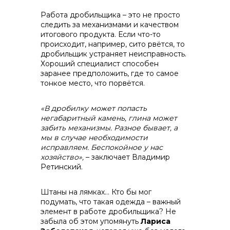
Работа дробильщика – это не просто
следить за механизмами и качеством
итогового продукта. Если что-то
происходит, например, сито рвётся, то
дробильщик устраняет неисправность.
Хороший специалист способен
заранее предположить, где то самое
тонкое место, что порвётся.
+7 (423) 234 50 50
«В дробилку может попасть
негабаритный камень, глина может
забить механизмы. Разное бывает, а
мы в случае необходимости
исправляем. Беспокойное у нас
хозяйство»,
– заключает Владимир
Ретинский.
Штаны на лямках… Кто бы мог
подумать, что такая одежда – важный
элемент в работе дробильщика? Не
info@vostokcement.ru
забыла об этом упомянуть
Лариса