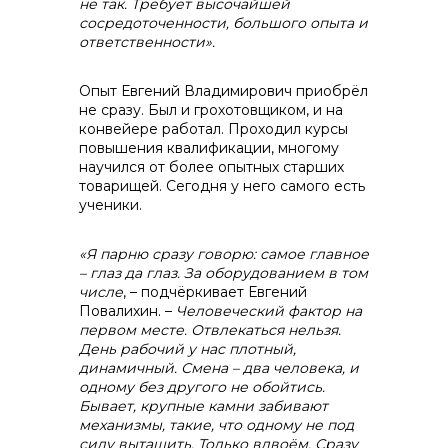
не так. Требует высочайшей
сосредоточенности, большого опыта и
ответственности».
Опыт Евгений Владимирович приобрёл
не сразу. Был и грохотовщиком, и на
конвейере работал. Проходил курсы
повышения квалификации, многому
научился от более опытных старших
товарищей. Сегодня у него самого есть
ученики.
«Я парню сразу говорю: самое главное
– глаз да глаз. За оборудованием в том
числе
, – подчёркивает Евгений
Повалихин. –
Человеческий фактор на
первом месте. Отвлекаться нельзя.
День рабочий у нас плотный,
динамичный. Смена – два человека, и
одному без другого не обойтись.
Бывает, крупные камни забивают
механизмы, такие, что одному не под
силу вытащить. Только вдвоём. Сразу