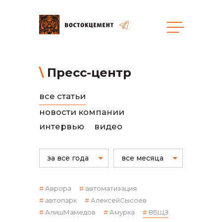
общая информация
Пресс-центр
все статьи
новости компании
интервью
видео
объявленные закупки
за все года
все месяца
Аврора
автоматизация
автопарк
АлексейСысоев
АлишМамедов
Амурка
ВБЩЗ
реализация неликвидов