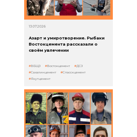
Контакты
13.07.2026
Азарт и умиротворение. Рыбаки
Востокцемента рассказали о
своём увлечении
ВБЩЗ
Востокцемент
ДСЗ
+7 (423) 234 50 50
Сахалинцемент
Спасскцемент
Якутцемент
info@vostokcement.ru