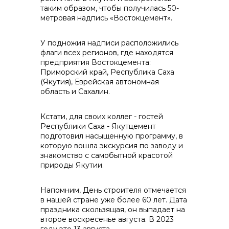
таким образом, чтобы получилась 50-
контакты отдела закупок
метровая надпись «Востокцемент».
У подножия надписи расположились
флаги всех регионов, где находятся
предприятия Востокцемента:
Приморский край, Республика Саха
(Якутия), Еврейская автономная
область и Сахалин.
Контакты
Кстати, для своих коллег - гостей
Республики Саха - Якутцемент
подготовил насыщенную программу, в
которую вошла экскурсия по заводу и
знакомство с самобытной красотой
природы Якутии.
+7 (423) 234 50 50
Напомним, День строителя отмечается
в нашей стране уже более 60 лет. Дата
праздника скользящая, он выпадает на
info@vostokcement.ru
второе воскресенье августа. В 2023