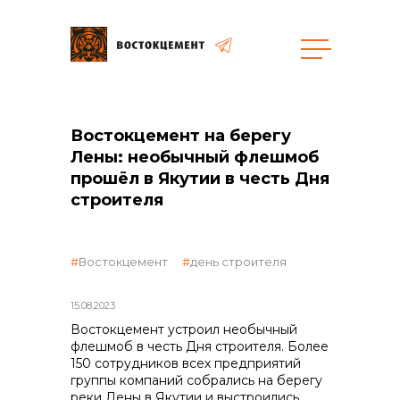
Закупки
Востокцемент на берегу
Лены: необычный флешмоб
общая информация
прошёл в Якутии в честь Дня
строителя
объявленные закупки
Востокцемент
день строителя
15.08.2023
Востокцемент устроил необычный
реализация неликвидов
флешмоб в честь Дня строителя. Более
150 сотрудников всех предприятий
группы компаний собрались на берегу
реки Лены в Якутии и выстроились