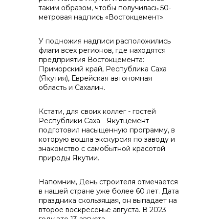
таким образом, чтобы получилась 50-
контакты отдела закупок
метровая надпись «Востокцемент».
У подножия надписи расположились
флаги всех регионов, где находятся
предприятия Востокцемента:
Приморский край, Республика Саха
(Якутия), Еврейская автономная
область и Сахалин.
Контакты
Кстати, для своих коллег - гостей
Республики Саха - Якутцемент
подготовил насыщенную программу, в
которую вошла экскурсия по заводу и
знакомство с самобытной красотой
природы Якутии.
+7 (423) 234 50 50
Напомним, День строителя отмечается
в нашей стране уже более 60 лет. Дата
праздника скользящая, он выпадает на
info@vostokcement.ru
второе воскресенье августа. В 2023