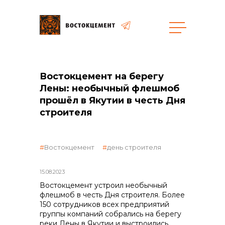
Закупки
Востокцемент на берегу
Лены: необычный флешмоб
общая информация
прошёл в Якутии в честь Дня
строителя
объявленные закупки
Востокцемент
день строителя
15.08.2023
Востокцемент устроил необычный
реализация неликвидов
флешмоб в честь Дня строителя. Более
150 сотрудников всех предприятий
группы компаний собрались на берегу
реки Лены в Якутии и выстроились