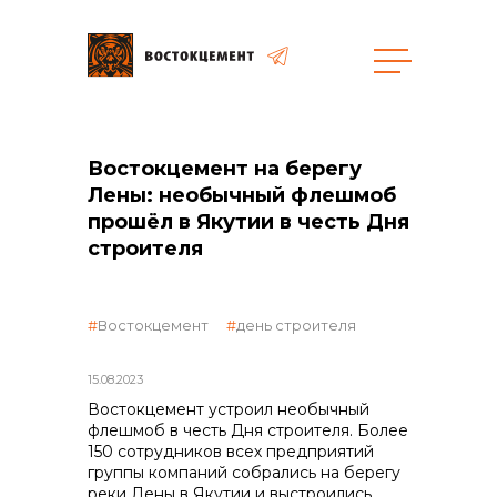
Закупки
Востокцемент на берегу
Лены: необычный флешмоб
общая информация
прошёл в Якутии в честь Дня
строителя
объявленные закупки
Востокцемент
день строителя
15.08.2023
Востокцемент устроил необычный
реализация неликвидов
флешмоб в честь Дня строителя. Более
150 сотрудников всех предприятий
группы компаний собрались на берегу
реки Лены в Якутии и выстроились