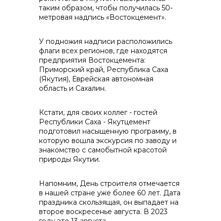
таким образом, чтобы получилась 50-
контакты отдела закупок
метровая надпись «Востокцемент».
У подножия надписи расположились
флаги всех регионов, где находятся
предприятия Востокцемента:
Приморский край, Республика Саха
(Якутия), Еврейская автономная
область и Сахалин.
Контакты
Кстати, для своих коллег - гостей
Республики Саха - Якутцемент
подготовил насыщенную программу, в
которую вошла экскурсия по заводу и
знакомство с самобытной красотой
природы Якутии.
+7 (423) 234 50 50
Напомним, День строителя отмечается
в нашей стране уже более 60 лет. Дата
праздника скользящая, он выпадает на
info@vostokcement.ru
второе воскресенье августа. В 2023