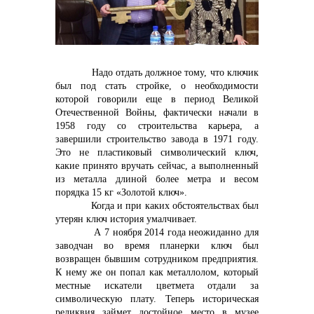
Надо отдать должное тому, что ключик
был под стать стройке, о необходимости
Контакты
которой говорили еще в период Великой
Отечественной Войны, фактически начали в
1958 году со строительства карьера, а
завершили строительство завода в 1971 году.
Это не пластиковый символический ключ,
+7 (423) 234 50 50
какие принято вручать сейчас, а выполненный
из металла длиной более метра и весом
порядка 15 кг «Золотой ключ».
Когда и при каких обстоятельствах был
info@vostokcement.ru
утерян ключ история умалчивает.
А 7 ноября 2014 года неожиданно для
заводчан во время планерки ключ был
возвращен бывшим сотрудником предприятия.
К нему же он попал как металлолом, который
местные искатели цветмета отдали за
символическую плату. Теперь историческая
реликвия займет достойное место в музее