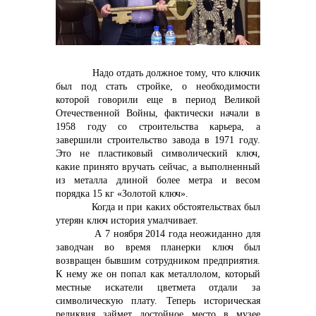
Надо отдать должное тому, что ключик
был под стать стройке, о необходимости
Контакты
которой говорили еще в период Великой
Отечественной Войны, фактически начали в
1958 году со строительства карьера, а
завершили строительство завода в 1971 году.
Это не пластиковый символический ключ,
+7 (423) 234 50 50
какие принято вручать сейчас, а выполненный
из металла длиной более метра и весом
порядка 15 кг «Золотой ключ».
Когда и при каких обстоятельствах был
info@vostokcement.ru
утерян ключ история умалчивает.
А 7 ноября 2014 года неожиданно для
заводчан во время планерки ключ был
возвращен бывшим сотрудником предприятия.
К нему же он попал как металлолом, который
местные искатели цветмета отдали за
символическую плату. Теперь историческая
реликвия займет достойное место в музее