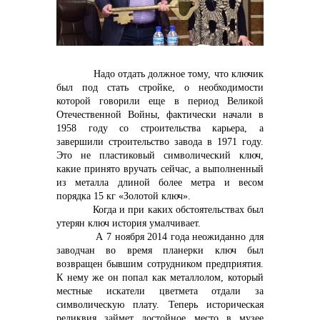
Надо отдать должное тому, что ключик
был под стать стройке, о необходимости
Контакты
которой говорили еще в период Великой
Отечественной Войны, фактически начали в
1958 году со строительства карьера, а
завершили строительство завода в 1971 году.
Это не пластиковый символический ключ,
+7 (423) 234 50 50
какие принято вручать сейчас, а выполненный
из металла длиной более метра и весом
порядка 15 кг «Золотой ключ».
Когда и при каких обстоятельствах был
info@vostokcement.ru
утерян ключ история умалчивает.
А 7 ноября 2014 года неожиданно для
заводчан во время планерки ключ был
возвращен бывшим сотрудником предприятия.
К нему же он попал как металлолом, который
местные искатели цветмета отдали за
символическую плату. Теперь историческая
реликвия займет достойное место в музее