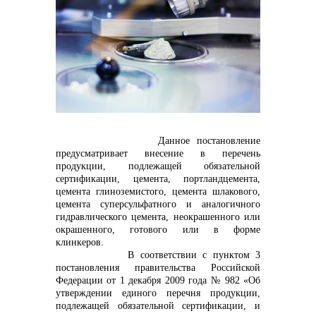
контакты отдела закупок
Данное постановление
предусматривает внесение в перечень
продукции, подлежащей обязательной
Контакты
сертификации, цемента, портландцемента,
цемента глиноземистого, цемента шлакового,
цемента суперсульфатного и аналогичного
гидравлического цемента, неокрашенного или
окрашенного, готового или в форме
клинкеров.
В соответствии с пунктом 3
+7 (423) 234 50 50
постановления правительства Российской
Федерации от 1 декабря 2009 года № 982 «Об
утверждении единого перечня продукции,
подлежащей обязательной сертификации, и