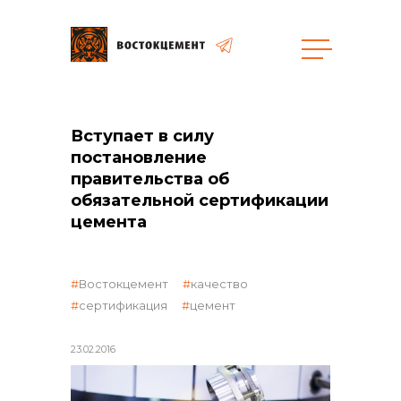
Закупки
Вступает в силу
постановление
общая информация
правительства об
обязательной сертификации
цемента
объявленные закупки
Востокцемент
качество
сертификация
цемент
реализация неликвидов
23.02.2016