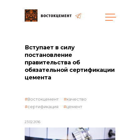
Закупки
Вступает в силу
постановление
общая информация
правительства об
обязательной сертификации
цемента
объявленные закупки
Востокцемент
качество
сертификация
цемент
реализация неликвидов
23.02.2016