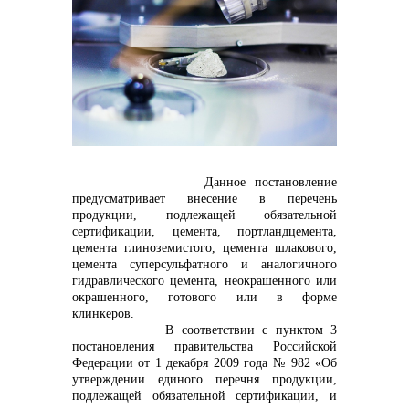
контакты отдела закупок
Данное постановление
предусматривает внесение в перечень
продукции, подлежащей обязательной
Контакты
сертификации, цемента, портландцемента,
цемента глиноземистого, цемента шлакового,
цемента суперсульфатного и аналогичного
гидравлического цемента, неокрашенного или
окрашенного, готового или в форме
клинкеров.
В соответствии с пунктом 3
+7 (423) 234 50 50
постановления правительства Российской
Федерации от 1 декабря 2009 года № 982 «Об
утверждении единого перечня продукции,
подлежащей обязательной сертификации, и