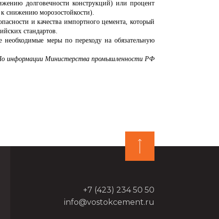
нижению долговечности конструкций) или процент
 к снижению морозостойкости).
сности и качества импортного цемента, который
сийских стандартов.
е необходимые меры по переходу на обязательную
По информации Министерства промышленности РФ
+7 (423) 234 50 50
info@vostokcement.ru