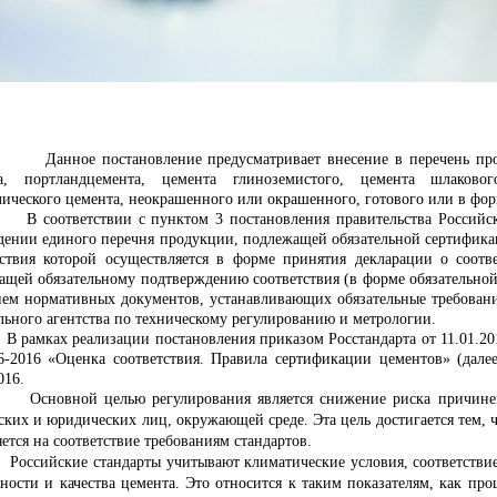
Данное постановление предусматривает внесение в перечень пр
а, портландцемента, цемента глиноземистого, цемента шлаково
лического цемента, неокрашенного или окрашенного, готового или в фор
ветствии с пунктом 3 постановления правительства Российской
дении единого перечня продукции, подлежащей обязательной сертифика
тствия которой осуществляется в форме принятия декларации о соот
ащей обязательному подтверждению соответствия (в форме обязательной
ием нормативных документов, устанавливающих обязательные требован
льного агентства по техническому регулированию и метрологии.
ах реализации постановления приказом Росстандарта от 11.01.201
6-2016 «Оценка соответствия. Правила сертификации цементов» (дале
016.
ной целью регулирования является снижение риска причинения 
ских и юридических лиц, окружающей среде. Эта цель достигается тем, 
ется на соответствие требованиям стандартов.
ские стандарты учитывают климатические условия, соответствие к
сности и качества цемента. Это относится к таким показателям, как п