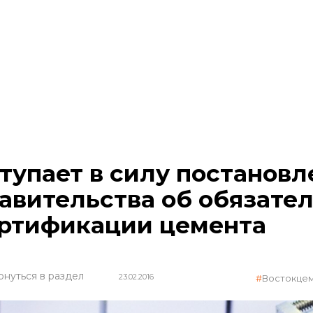
тупает в силу постановл
авительства об обязате
ртификации цемента
рнуться в раздел
23.02.2016
Востокце