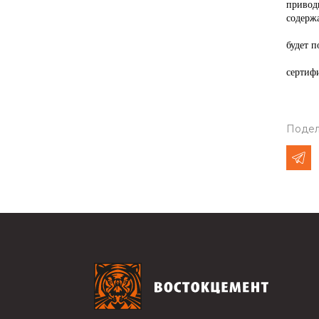
привод
содерж
С введ
будет п
сертиф
Подел