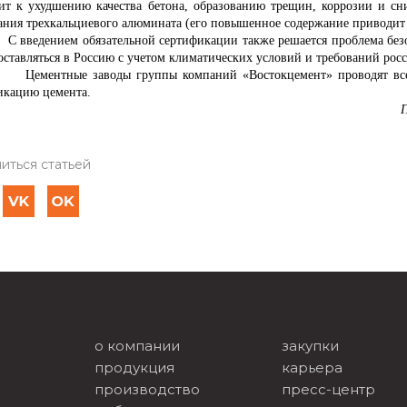
ит к ухудшению качества бетона, образованию трещин, коррозии и с
ания трехкальциевого алюмината (его повышенное содержание приводит
ением обязательной сертификации также решается проблема безопа
оставляться в Россию с учетом климатических условий и требований рос
Цементные заводы группы компаний «Востокцемент» проводят вс
икацию цемента.
иться статьей
о компании
закупки
продукция
карьера
производство
пресс-центр