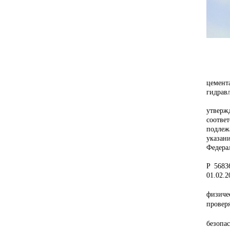
цемент
гидрав
В соот
утверж
соотве
подлеж
указан
Федера
В рамк
Р 5683
01.02.2
Основ
физиче
проверя
Россий
безопа