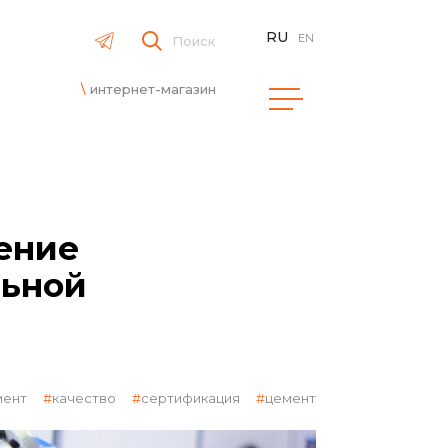
RU
EN
Поиск
интернет-магазин
ение
льной
мент
качество
сертификация
цемент