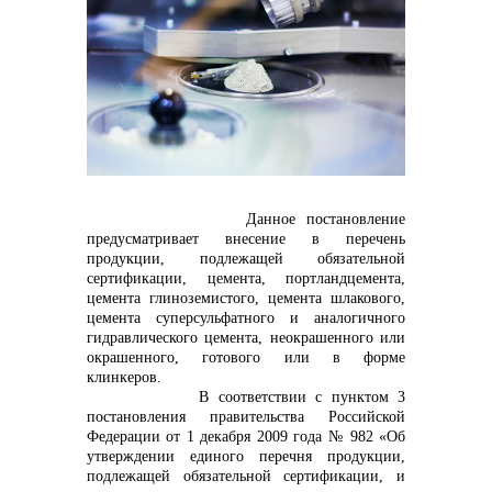
контакты отдела закупок
Данное постановление
предусматривает внесение в перечень
продукции, подлежащей обязательной
Контакты
сертификации, цемента, портландцемента,
цемента глиноземистого, цемента шлакового,
цемента суперсульфатного и аналогичного
гидравлического цемента, неокрашенного или
окрашенного, готового или в форме
клинкеров.
В соответствии с пунктом 3
+7 (423) 234 50 50
постановления правительства Российской
Федерации от 1 декабря 2009 года № 982 «Об
утверждении единого перечня продукции,
подлежащей обязательной сертификации, и