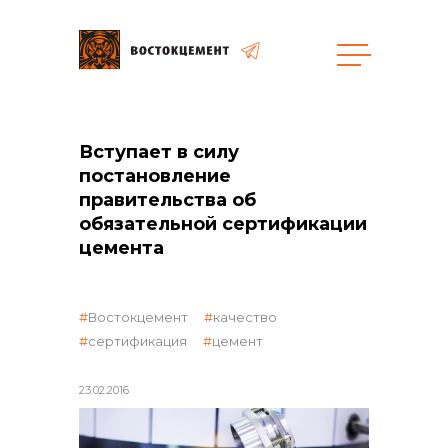
Закупки
Вступает в силу
постановление
общая информация
правительства об
обязательной сертификации
цемента
объявленные закупки
Востокцемент
качество
сертификация
цемент
реализация неликвидов
23.02.2016