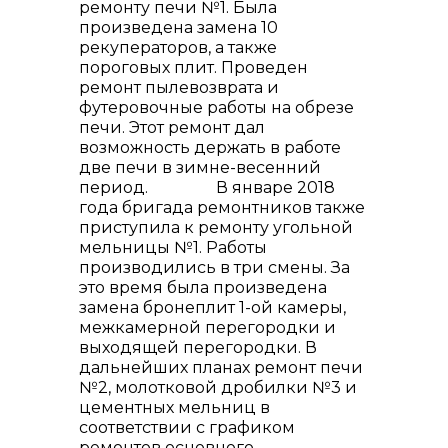
ремонту печи №1. Была
произведена замена 10
рекуператоров, а также
пороговых плит. Проведен
ремонт пылевозврата и
футеровочные работы на обрезе
печи. Этот ремонт дал
возможность держать в работе
две печи в зимне-весенний
период. В январе 2018
года бригада ремонтников также
приступила к ремонту угольной
мельницы №1. Работы
производились в три смены. За
это время была произведена
замена бронеплит 1-ой камеры,
межкамерной перегородки и
выходящей перегородки. В
дальнейших планах ремонт печи
№2, молотковой дробилки №3 и
цементных мельниц в
соответствии с графиком
ремонтов основного