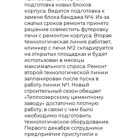
подготовка новых блоков
корпуса. Ведется подготовка к
замене блока бандажа №4. Из-за
сжатых сроков ремонта принято
решение совместить футеровку
печи с ремонтом корпуса. Вторая
технологическая линия работает,
клинкер с печи №2 складируется
+7 (423) 234 50 50
на открытых площадках и будет
использован в месяцы
максимального спроса. Ремонт
второй технологической линии
запланирован после пуска в
работу линии №1. Новый
строительный сезон обещает
info@vostokcement.ru
«Теплоозерскому цементному
заводу» достаточно плотную
работу, в связи с чем было
необходимо подготовить
технологическое оборудование.
Первого декабря сотрудники
предприятия приступили к