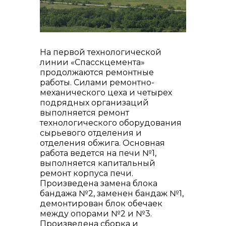
На первой технологической
линии «Спасскцемента»
контакты отдела закупок
продолжаются ремонтные
работы. Силами ремонтно-
механического цеха и четырех
подрядных организаций
выполняется ремонт
технологического оборудования
сырьевого отделения и
отделения обжига. Основная
работа ведется на печи №1,
выполняется капитальный
ремонт корпуса печи.
Произведена замена блока
бандажа №2, заменен бандаж №1,
демонтирован блок обечаек
Контакты
между опорами №2 и №3.
Произведена сборка и