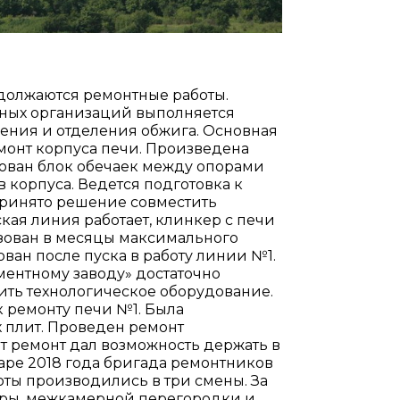
должаются ремонтные работы.
дных организаций выполняется
ения и отделения обжига. Основная
монт корпуса печи. Произведена
рован блок обечаек между опорами
 корпуса. Ведется подготовка к
 принято решение совместить
кая линия работает, клинкер с печи
ьзован в месяцы максимального
ван после пуска в работу линии №1.
ентному заводу» достаточно
вить технологическое оборудование.
 ремонту печи №1. Была
х плит. Проведен ремонт
от ремонт дал возможность держать в
е 2018 года бригада ремонтников
оты производились в три смены. За
меры, межкамерной перегородки и