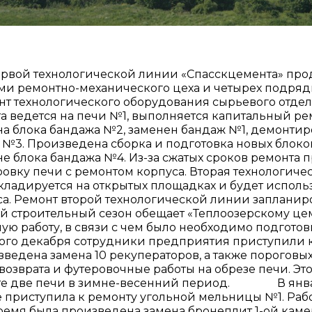
ервой технологической линии «Спасскцемента» про
ми ремонтно-механического цеха и четырех подря
нт технологического оборудования сырьевого отдел
та ведется на печи №1, выполняется капитальный ре
на блока бандажа №2, заменен бандаж №1, демонти
 №3. Произведена сборка и подготовка новых блоков
не блока бандажа №4. Из-за сжатых сроков ремонта
овку печи с ремонтом корпуса. Вторая технологичес
кладируется на открытых площадках и будет испол
са. Ремонт второй технологической линии запланиро
й строительный сезон обещает «Теплоозерскому цем
ую работу, в связи с чем было необходимо подгото
ого декабря сотрудники предприятия приступили к
зведена замена 10 рекуператоров, а также пороговы
озврата и футеровочные работы на обрезе печи. Эт
те две печи в зимне-весенний период. В январ
е приступила к ремонту угольной мельницы №1. Раб
время была произведена замена бронеплит 1-ой ка