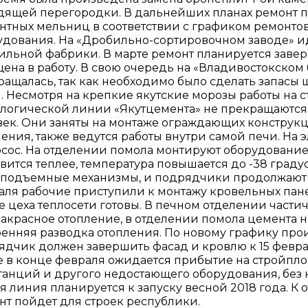
дящей перегородки. В дальнейших планах ремонт 
нтных мельниц в соответствии с графиком ремонтов
удования. На «Дробильно-сортировочном заводе» и
ильной фабрики. В марте ремонт планируется завер
щена в работу. В свою очередь на «Владивостокском
ращалась, так как необходимо было сделать запасы
. Несмотря на крепкие якутские морозы работы на с
ологической линии «Якутцемента» не прекращаются.
век. Они заняты на монтаже ограждающих конструк
ения, также ведутся работы внутри самой печи. На 
сос. На отделении помола монтируют оборудование.
вится теплее, температура повышается до -38 градус
оподъемные механизмы, и подрядчики продолжают о
аля рабочие приступили к монтажу кровельных пане
е цеха теплосети готовы. В печном отделении части
акрасное отопление, в отделении помола цемента 
ренняя разводка отопления. По новому графику про
ядчик должен завершить фасад и кровлю к 15 феврал
е в конце февраля ожидается прибытие на стройпл
танций и другого недостающего оборудования, без 
я линия планируется к запуску весной 2018 года. К
нт пойдет для строек республики.