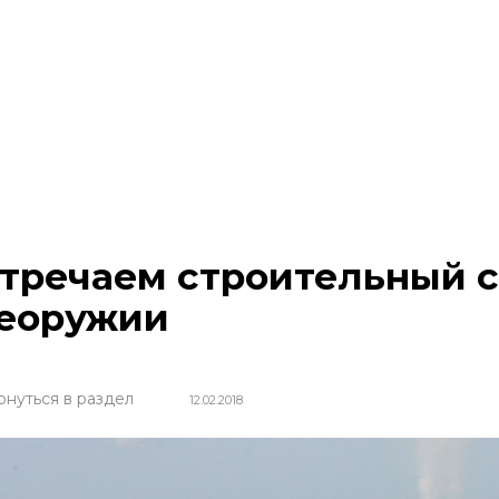
тречаем строительный с
еоружии
рнуться в раздел
12.02.2018