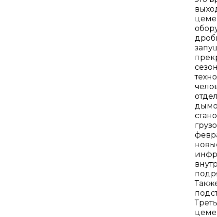
выхо
цеме
обор
дроб
запу
прек
сезон
техн
чело
отдел
дымо
стано
груз
февр
новы
инфр
внут
подр
Такж
подс
Треть
цеме