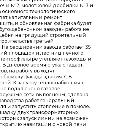
печи №2, молотковой дробилки №3 и
 основного технологического
дет капитальный ремонт
шить, и обновленная фабрика будет
 бутощебеночном заводе» работа не
 щебня на грядущий строительный
троительстве третьей
 На расширении завода работает 35
ций площадок и лестниц печного
электрофильтре утепляют газоходы и
 В дневное время стужа спадает,
ов, на работу выходят
бшивку фасада здания. С 8
лей. К запуску теплоснабжения в
чно подключено газовое
наружные сети выполнены, сделана
изводства работ генеральный
я и запустить отопление в помоле.
ощадку двух трансформаторных
которых запуск линии не возможен.
 открытию навигации с новой печи