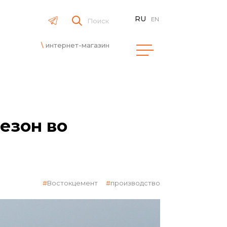
RU
EN
Поиск
интернет-магазин
езон во
Востокцемент
производство