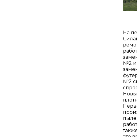
На п
Сила
ремо
рабо
заме
№2 и
заме
футер
№2 с
спро
Новы
плотн
Перв
прои
пылев
рабо
такж
это 