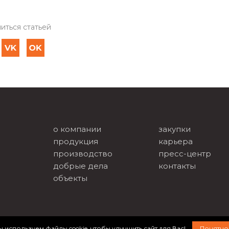
иться статьей
о компании
закупки
продукция
карьера
производство
пресс-центр
добрые дела
контакты
объекты
 используем файлы cookie, чтобы улучшить сайт для Вас!
Понятно