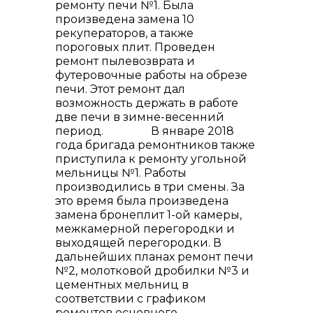
ремонту печи №1. Была
произведена замена 10
рекуператоров, а также
пороговых плит. Проведен
ремонт пылевозврата и
футеровочные работы на обрезе
печи. Этот ремонт дал
возможность держать в работе
две печи в зимне-весенний
период. В январе 2018
года бригада ремонтников также
приступила к ремонту угольной
мельницы №1. Работы
производились в три смены. За
это время была произведена
замена бронеплит 1-ой камеры,
межкамерной перегородки и
выходящей перегородки. В
дальнейших планах ремонт печи
№2, молотковой дробилки №3 и
цементных мельниц в
соответствии с графиком
ремонтов основного