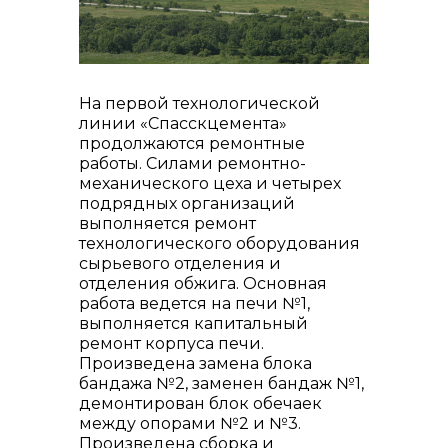
На первой технологической
линии «Спасскцемента»
контакты отдела закупок
продолжаются ремонтные
работы. Силами ремонтно-
механического цеха и четырех
подрядных организаций
выполняется ремонт
технологического оборудования
сырьевого отделения и
отделения обжига. Основная
работа ведется на печи №1,
выполняется капитальный
ремонт корпуса печи.
Произведена замена блока
бандажа №2, заменен бандаж №1,
демонтирован блок обечаек
Контакты
между опорами №2 и №3.
Произведена сборка и