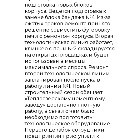
подготовка новых блоков
корпуса. Ведется подготовка к
замене блока бандажа №4. Из-за
сжатых сроков ремонта принято
решение совместить футеровку
печи с ремонтом корпуса. Вторая
технологическая линия работает,
клинкер с печи №2 складируется
+7 (423) 234 50 50
на открытых площадках и будет
использован в месяцы
максимального спроса. Ремонт
второй технологической линии
запланирован после пуска в
работу линии №1. Новый
строительный сезон обещает
info@vostokcement.ru
«Теплоозерскому цементному
заводу» достаточно плотную
работу, в связи с чем было
необходимо подготовить
технологическое оборудование.
Первого декабря сотрудники
предприятия приступили к