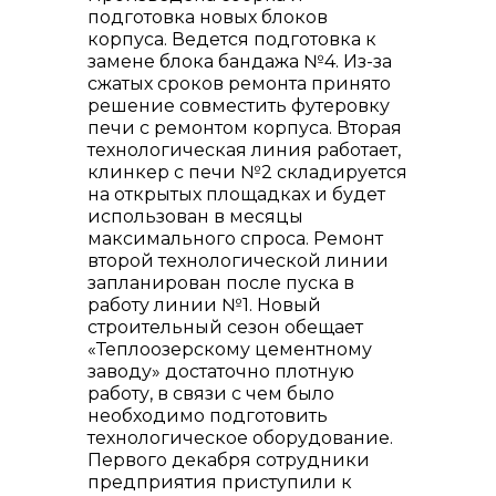
подготовка новых блоков
корпуса. Ведется подготовка к
замене блока бандажа №4. Из-за
сжатых сроков ремонта принято
решение совместить футеровку
печи с ремонтом корпуса. Вторая
технологическая линия работает,
клинкер с печи №2 складируется
+7 (423) 234 50 50
на открытых площадках и будет
использован в месяцы
максимального спроса. Ремонт
второй технологической линии
запланирован после пуска в
работу линии №1. Новый
строительный сезон обещает
info@vostokcement.ru
«Теплоозерскому цементному
заводу» достаточно плотную
работу, в связи с чем было
необходимо подготовить
технологическое оборудование.
Первого декабря сотрудники
предприятия приступили к