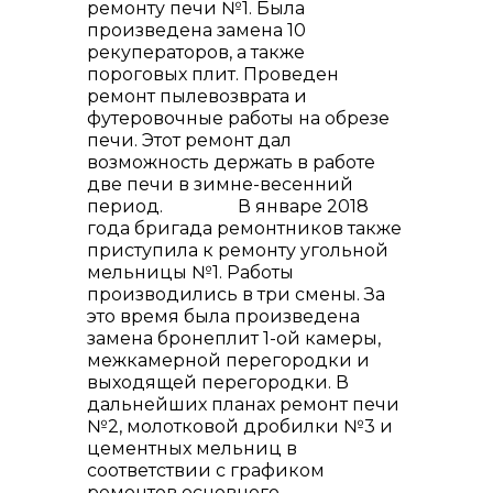
ремонту печи №1. Была
произведена замена 10
рекуператоров, а также
пороговых плит. Проведен
ремонт пылевозврата и
футеровочные работы на обрезе
печи. Этот ремонт дал
возможность держать в работе
две печи в зимне-весенний
период. В январе 2018
года бригада ремонтников также
приступила к ремонту угольной
мельницы №1. Работы
производились в три смены. За
это время была произведена
замена бронеплит 1-ой камеры,
межкамерной перегородки и
выходящей перегородки. В
дальнейших планах ремонт печи
№2, молотковой дробилки №3 и
цементных мельниц в
соответствии с графиком
ремонтов основного