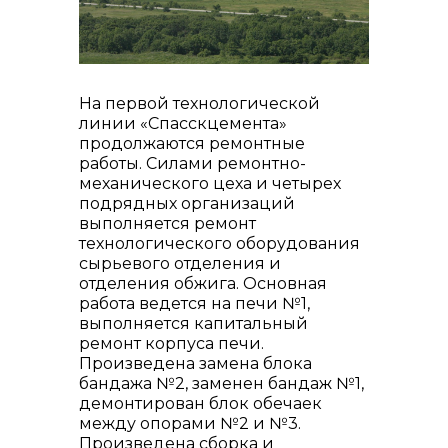
На первой технологической
линии «Спасскцемента»
контакты отдела закупок
продолжаются ремонтные
работы. Силами ремонтно-
механического цеха и четырех
подрядных организаций
выполняется ремонт
технологического оборудования
сырьевого отделения и
отделения обжига. Основная
работа ведется на печи №1,
выполняется капитальный
ремонт корпуса печи.
Произведена замена блока
бандажа №2, заменен бандаж №1,
демонтирован блок обечаек
Контакты
между опорами №2 и №3.
Произведена сборка и