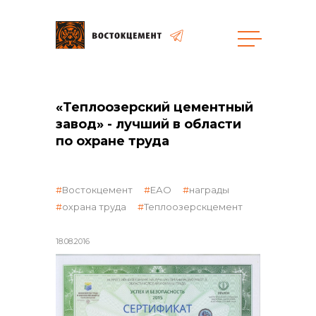
Закупки
«Теплоозерский цементный
завод» - лучший в области
общая информация
по охране труда
Востокцемент
ЕАО
награды
объявленные закупки
охрана труда
Теплоозерскцемент
18.08.2016
реализация неликвидов