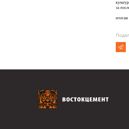
культу
за посл
итогам 
Подел