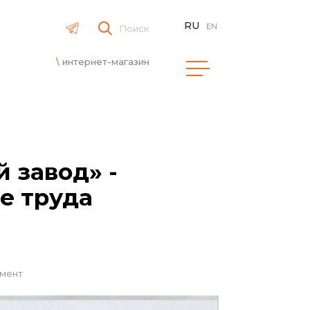
RU
EN
Поиск
интернет-магазин
 завод» -
е труда
емент