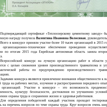
Подтверждающий сертификат «Теплоозерскому цементному заводу» был
енную награду получила
Валентина Ивановна Волосяная
,
руководител
Всего в конкурсе приняли участие более 10 тысяч организаций в 2015 
, организационно-техническое обеспечение проведения осуществл
ии по итогам 2015 года Еврейская автономная область заняла второ
а.
Всероссийский конкурс на лучшую организацию работ в области у
ится с целью снижения уровня производственного травматизма и ул
актической работы по предупреждению производственного травм
зациях.
Задачами конкурса являются привлечение внимания общественности к в
й труда на рабочих местах, изучение и распространения передового опыт
 организаций. Участие в конкурсе – это возможность продемонс
твенность, культуру безопасности, достижения по улучшению условий
чении охраны труда и сохранении жизни и здоровья работников.
Для определения победителей каждый участник проходит тестирова
ть на перечень вопросов по теме охраны труда. Круг вопросов очень ши