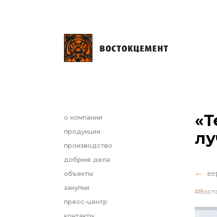
«Т
о компании
продукция
лу
производство
добрые дела
ве
объекты
закупки
Вост
пресс-центр
контакты