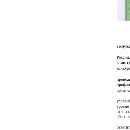
заслуж
России
комисс
конкурс
провод
профил
органи
услови
уровне
ответс
обеспе
ответи