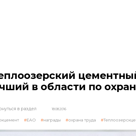
еплоозерский цементный
чший в области по охран
рнуться в раздел
18.08.2016
окцемент
ЕАО
награды
охрана труда
Теплоозерскц