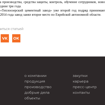
ра производства, средства защиты, контроль, обучение сотрудников, нов
едние три года.
«Теплоозерский цементный завод» уже второй год подряд принимают
2014 года завод занял второе место по Еврейской автономной области.
иться статьей
о компании
закупки
продукция
карьера
производство
пресс-центр
добрые дела
контакты
объекты