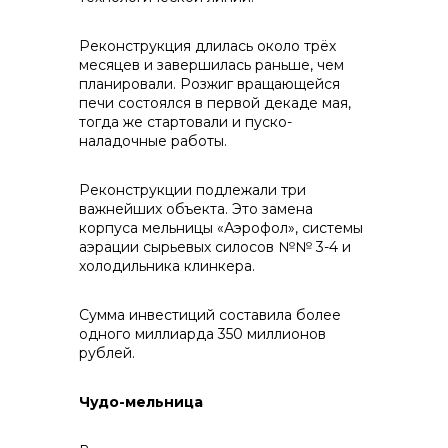
Реконструкция длилась около трёх
месяцев и завершилась раньше, чем
реализация неликвидов
планировали. Розжиг вращающейся
печи состоялся в первой декаде мая,
тогда же стартовали и пуско-
наладочные работы.
Реконструкции подлежали три
важнейших объекта. Это замена
корпуса мельницы «Аэрофол», системы
аэрации сырьевых силосов №№ 3-4 и
холодильника клинкера.
Сумма инвестиций составила более
контакты отдела закупок
одного миллиарда 350 миллионов
рублей.
Чудо-мельница