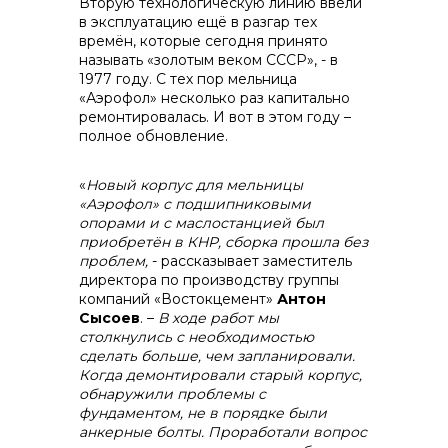
Вторую технологическую линию ввели
в эксплуатацию ещё в разгар тех
времён, которые сегодня принято
называть «золотым веком СССР», - в
1977 году. С тех пор мельница
«Аэрофол» несколько раз капитально
ремонтировалась. И вот в этом году –
полное обновление.
«
Новый корпус для мельницы
«Аэрофол» с подшипниковыми
опорами и с маслостанцией был
приобретён в КНР, сборка прошла без
проблем,
- рассказывает заместитель
директора по производству группы
компаний «Востокцемент»
Антон
Сысоев
. –
В ходе работ мы
столкнулись с необходимостью
сделать больше, чем запланировали.
Контакты
Когда демонтировали старый корпус,
обнаружили проблемы с
фундаментом, не в порядке были
анкерные болты. Проработали вопрос