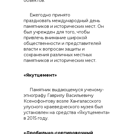
объектов.
Ежегодно принято
контакты отдела закупок
праздновать международный день
памятников и исторических мест. Он
был учрежден для того, чтобы
привлечь внимание широкой
общественности и представителей
власти к вопросам защиты и
сохранения различных местных
памятников и исторических мест.
«Якутцемент»
Контакты
Памятник выдающемуся ученому-
этнографу Гаврилу Васильевичу
Ксенофонтову возле Хангаласского
улусного краеведческого музея был
установлен на средства «Якутцемента»
в 2015 году.
+7 (423) 234 50 50
«Дробильно-сортировочный