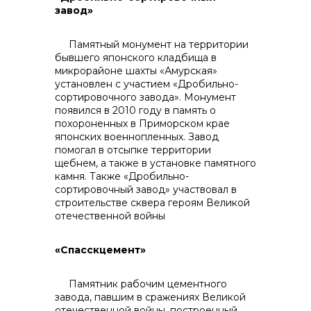
завод»
Памятный монумент на территории
бывшего японского кладбища в
микрорайоне шахты «Амурская»
info@vostokcement.ru
установлен с участием «Дробильно-
сортировочного завода». Монумент
появился в 2010 году в память о
похороненных в Приморском крае
японских военнопленных. Завод
помогал в отсыпке территории
щебнем, а также в установке памятного
камня. Также «Дробильно-
сортировочный завод» участвовал в
строительстве сквера героям Великой
отечественной войны
«Спасскцемент»
Памятник рабочим цементного
завода, павшим в сражениях Великой
отечественной войны, построенный