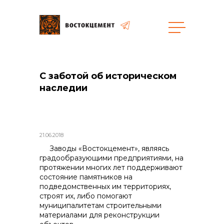
Закупки
С заботой об историческом
общая информация
наследии
21.06.2018
объявленные закупки
Заводы «Востокцемент», являясь
градообразующими предприятиями, на
протяжении многих лет поддерживают
состояние памятников на
подведомственных им территориях,
строят их, либо помогают
реализация неликвидов
муниципалитетам строительными
материалами для реконструкции