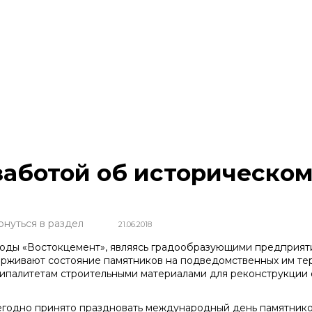
заботой об историческо
рнуться в раздел
21.06.2018
ы «Востокцемент», являясь градообразующими предприятия
рживают состояние памятников на подведомственных им терр
ипалитетам строительными материалами для реконструкции 
дно принято праздновать международный день памятников