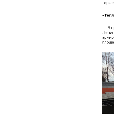
торже
«Тепл
В про
Ленин
армир
площа