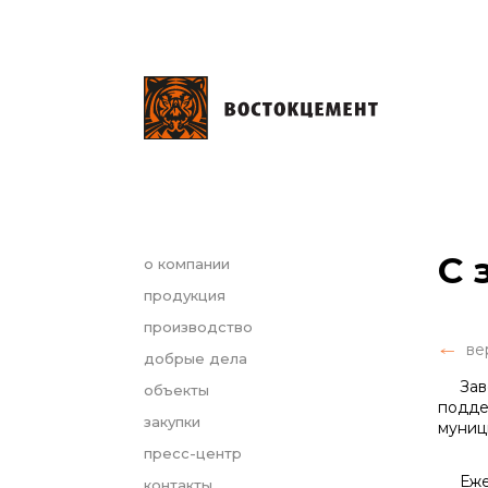
С 
о компании
продукция
производство
ве
добрые дела
Завод
объекты
подде
закупки
муниц
пресс-центр
Ежего
контакты