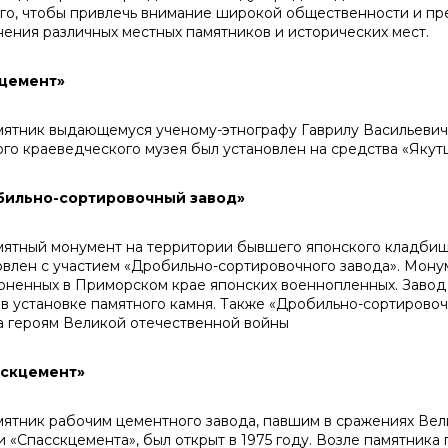
ого, чтобы привлечь внимание широкой общественности и пр
нения различных местных памятников и исторических мест.
тцемент»
ник выдающемуся ученому-этнографу Гаврилу Васильевичу
ого краеведческого музея был установлен на средства «Якутц
бильно-сортировочный завод»
ный монумент на территории бывшего японского кладбища
овлен с участием «Дробильно-сортировочного завода». Монум
оненных в Приморском крае японских военнопленных. Завод 
 в установке памятного камня. Также «Дробильно-сортировоч
а героям Великой отечественной войны
сскцемент»
ник рабочим цементного завода, павшим в сражениях Вели
и «Спасскцемента», был открыт в 1975 году. Возле памятника