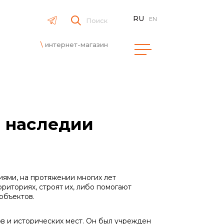
RU
EN
Поиск
интернет-магазин
м наследии
ми, на протяжении многих лет
иториях, строят их, либо помогают
объектов.
 и исторических мест. Он был учрежден