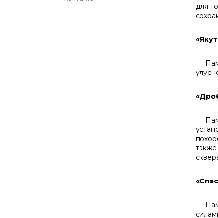
для т
сохра
«Яку
Памят
улусн
«Дро
Памят
устан
похор
также
сквер
«Спа
Памят
силам