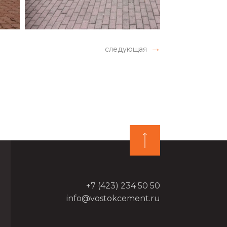
следующая
+7 (423) 234 50 50
info@vostokcement.ru