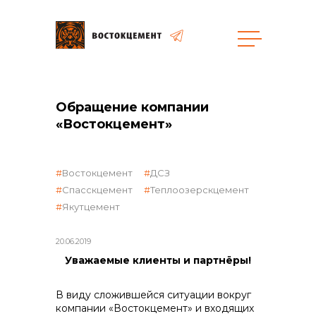
общая информация
Обращение компании
«Востокцемент»
Востокцемент
ДСЗ
Спасскцемент
Теплоозерскцемент
объявленные закупки
Якутцемент
20.06.2019
Уважаемые клиенты и партнёры!
реализация неликвидов
В виду сложившейся ситуации вокруг
компании «Востокцемент» и входящих