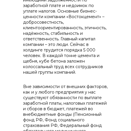
имеющими задолженности по
заработной плате и недоимок по
уплате налогов. Основные бизнес-
ценности компании «Востокцемент» –
добросовестность,
клиентоориентированность, этичность,
+7 (423) 234 50 50
надёжность, стабильность и
ответственность. Главный капитал
компании – это люди. Сейчас в
холдинге трудится порядка 5 000
человек. В каждой тонне цемента и
щебня, кубе бетона заложен
колоссальный труд всех сотрудников
нашей группы компаний.
info@vostokcement.ru
Вне зависимости от внешних факторов,
как и у любого предприятия у нас
существуют обязанности по выплате
заработной платы, налоговых платежей
и сборов в бюджет, платежей во
внебюджетные фонды (Пенсионный
фонд РФ, Фонд социального
страхования РФ, Федеральный фонд