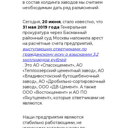
в состав холдинга заводов мы считаем
необходимым дать ряд разъяснений.
Сегодня,
20 июня
, стало известно, что
31 мая 2019 года
Генеральная
контакты отдела закупок
прокуратура через Басманный
районный суд Москвы наложила арест
на расчётные счета предприятий,
выступающих ответчиками по
гражданскому иску о взыскании 3,2
миллиардов рублей
. Это АО «Спасскцемент», АО
«Теплоозёрский цементный завод», АО
«Владивостокский бутощебеночный
завод», АО «Дробильно-сортировочный
завод», ООО «ДВ-Цемент». А также
ООО «Востокцемент» и АО ПО
«Якутцемент», которые ответчиками не
являются.
Контакты
Наши предприятия являются
стабильно работающими, не