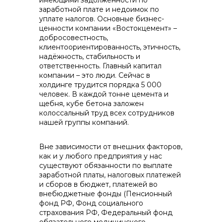
имеющими задолженности по
заработной плате и недоимок по
уплате налогов. Основные бизнес-
ценности компании «Востокцемент» –
добросовестность,
клиентоориентированность, этичность,
+7 (423) 234 50 50
надёжность, стабильность и
ответственность. Главный капитал
компании – это люди. Сейчас в
холдинге трудится порядка 5 000
человек. В каждой тонне цемента и
щебня, кубе бетона заложен
колоссальный труд всех сотрудников
нашей группы компаний.
info@vostokcement.ru
Вне зависимости от внешних факторов,
как и у любого предприятия у нас
существуют обязанности по выплате
заработной платы, налоговых платежей
и сборов в бюджет, платежей во
внебюджетные фонды (Пенсионный
фонд РФ, Фонд социального
страхования РФ, Федеральный фонд