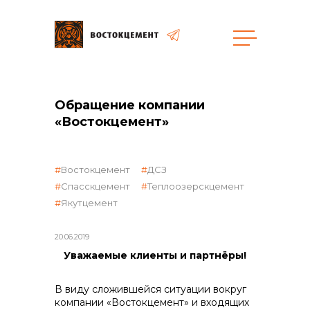
общая информация
Обращение компании
«Востокцемент»
Востокцемент
ДСЗ
Спасскцемент
Теплоозерскцемент
объявленные закупки
Якутцемент
20.06.2019
Уважаемые клиенты и партнёры!
реализация неликвидов
В виду сложившейся ситуации вокруг
компании «Востокцемент» и входящих