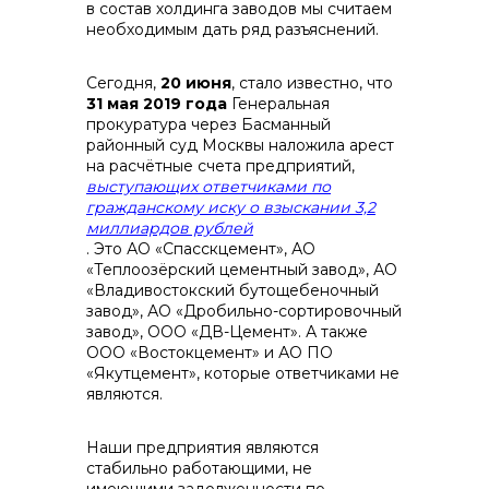
в состав холдинга заводов мы считаем
необходимым дать ряд разъяснений.
Сегодня,
20 июня
, стало известно, что
31 мая 2019 года
Генеральная
контакты отдела закупок
прокуратура через Басманный
районный суд Москвы наложила арест
на расчётные счета предприятий,
выступающих ответчиками по
гражданскому иску о взыскании 3,2
миллиардов рублей
. Это АО «Спасскцемент», АО
«Теплоозёрский цементный завод», АО
«Владивостокский бутощебеночный
завод», АО «Дробильно-сортировочный
завод», ООО «ДВ-Цемент». А также
ООО «Востокцемент» и АО ПО
«Якутцемент», которые ответчиками не
являются.
Контакты
Наши предприятия являются
стабильно работающими, не