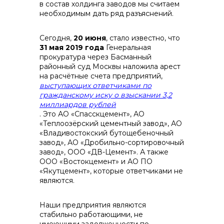
в состав холдинга заводов мы считаем
необходимым дать ряд разъяснений.
Сегодня,
20 июня
, стало известно, что
31 мая 2019 года
Генеральная
контакты отдела закупок
прокуратура через Басманный
районный суд Москвы наложила арест
на расчётные счета предприятий,
выступающих ответчиками по
гражданскому иску о взыскании 3,2
миллиардов рублей
. Это АО «Спасскцемент», АО
«Теплоозёрский цементный завод», АО
«Владивостокский бутощебеночный
завод», АО «Дробильно-сортировочный
завод», ООО «ДВ-Цемент». А также
ООО «Востокцемент» и АО ПО
«Якутцемент», которые ответчиками не
являются.
Контакты
Наши предприятия являются
стабильно работающими, не