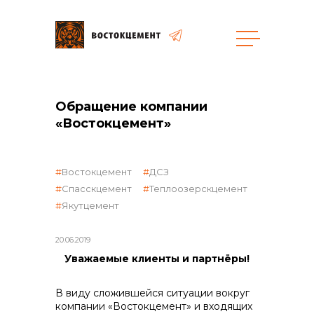
общая информация
Обращение компании
«Востокцемент»
Востокцемент
ДСЗ
Спасскцемент
Теплоозерскцемент
объявленные закупки
Якутцемент
20.06.2019
Уважаемые клиенты и партнёры!
реализация неликвидов
В виду сложившейся ситуации вокруг
компании «Востокцемент» и входящих