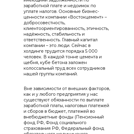
имеющими задолженности по
заработной плате и недоимок по
уплате налогов. Основные бизнес-
ценности компании «Востокцемент» –
добросовестность,
клиентоориентированность, этичность,
+7 (423) 234 50 50
надёжность, стабильность и
ответственность. Главный капитал
компании – это люди. Сейчас в
холдинге трудится порядка 5 000
человек. В каждой тонне цемента и
щебня, кубе бетона заложен
колоссальный труд всех сотрудников
нашей группы компаний.
info@vostokcement.ru
Вне зависимости от внешних факторов,
как и у любого предприятия у нас
существуют обязанности по выплате
заработной платы, налоговых платежей
и сборов в бюджет, платежей во
внебюджетные фонды (Пенсионный
фонд РФ, Фонд социального
страхования РФ, Федеральный фонд