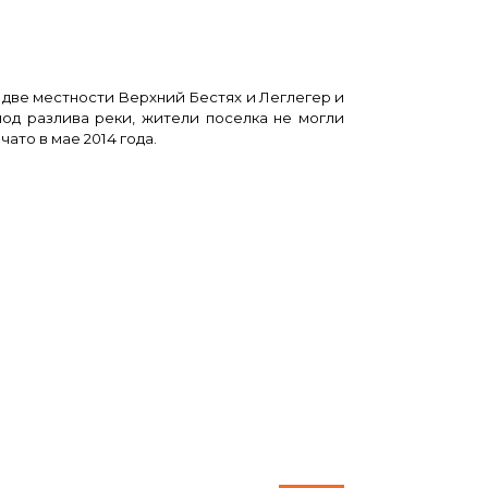
 две местности Верхний Бестях и Леглегер и
од разлива реки, жители поселка не могли
ато в мае 2014 года.