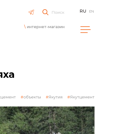
RU
EN
Поиск
интернет-магазин
яха
кцемент
объекты
Якутия
Якутцемент