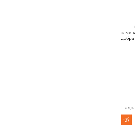
Н
замен
добрат
Подел