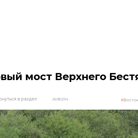
вый мост Верхнего Бест
рнуться в раздел
26.08.2014
Восто