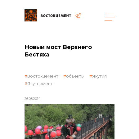
Объекты
Закупки
Новый мост Верхнего
Бестяха
общая информация
Востокцемент
объекты
Якутия
Якутцемент
объявленные закупки
26.08.2014
реализация неликвидов
контакты отдела закупок