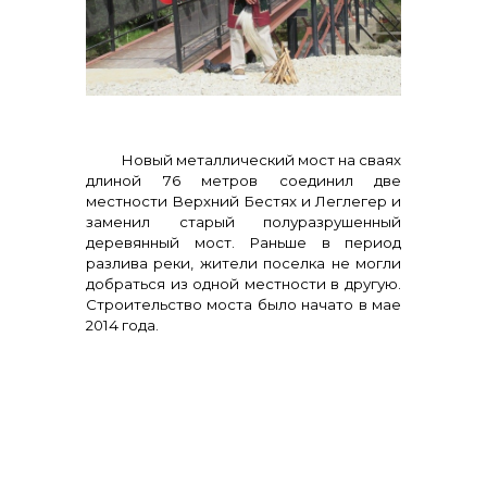
Контакты
Новый металлический мост на сваях
длиной 76 метров соединил две
местности Верхний Бестях и Леглегер и
заменил старый полуразрушенный
+7 (423) 234 50 50
деревянный мост. Раньше в период
разлива реки, жители поселка не могли
добраться из одной местности в другую.
Строительство моста было начато в мае
info@vostokcement.ru
2014 года.