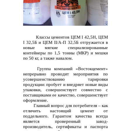
контакты отдела закупок
Классы цементов ЦЕМ I 42,5Н, ЦЕМ
I 32,5Б и ЦЕМ II/A-П 32,5Б отгружается в
новые мягкие специализированные
контейнеры по 1,5 тонны (МКР) и мешки
по 50 кг, а также навалом.
Группа компаний «Востокцемент»
непрерывно проводит мероприятия по
усовершенствованию тарировки
продукции: пробует и внедряет новые виды
упаковки, совершенствует совместно с
поставщиками ее качество, совершенствует
оформление.
Главный вопрос для потребителя – как
Контакты
отличить настоящий цемент от
поддельного. Гарантом качества всегда
является проверенный завод-
производитель, сертификаты и паспорта