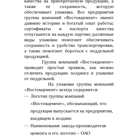
качества на приобретаемую продукцию, а
также ее сохранность, которую
обеспечивает упаковка. Все предприятия
группы компаний «Востокцемент» имеют
давнюю историю и богатый опыт работы;
сертификаты и паспорта качества
отпускаются на каждую партию; различные
+7 (423) 234 50 50
виды упаковки помогают обеспечивать
сохранность и удобство транспортировки,
а также помогают бороться с поддельной
продукцией.
Группа компаний «Востокцемент»
приводит простые правила, как можно
отличить продукцию холдинга в упаковке
от поддельной.
info@vostokcement.ru
На упаковке группы компаний
«Востокцемент» всегда содержится:
Логотип группы компаний
«Востокцемент», обозначающий, что
продукция выпускается на предприятии,
входящем в холдинг.
Наименование завода-производителя
цемента и его логотип – ОАО