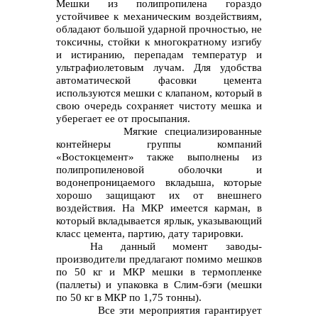
Мешки из полипропилена гораздо
устойчивее к механическим воздействиям,
обладают большой ударной прочностью, не
токсичны, стойки к многократному изгибу
и истиранию, перепадам температур и
ультрафиолетовым лучам. Для удобства
автоматической фасовки цемента
используются мешки с клапаном, который в
свою очередь сохраняет чистоту мешка и
уберегает ее от просыпания.
Мягкие специализированные
контейнеры группы компаний
«Востокцемент» также выполнены из
полипропиленовой оболочки и
водонепроницаемого вкладыша, которые
хорошо защищают их от внешнего
воздействия. На МКР имеется карман, в
который вкладывается ярлык, указывающий
класс цемента, партию, дату тарировки.
На данный момент заводы-
производители предлагают помимо мешков
по 50 кг и МКР мешки в термопленке
(паллеты) и упаковка в Слим-бэги (мешки
по 50 кг в МКР по 1,75 тонны).
Все эти мероприятия гарантирует