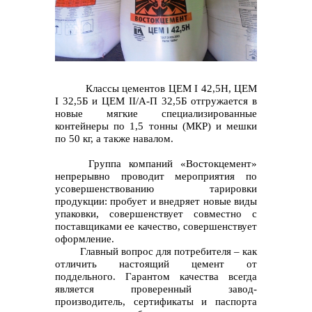
контакты отдела закупок
Классы цементов ЦЕМ I 42,5Н, ЦЕМ
I 32,5Б и ЦЕМ II/A-П 32,5Б отгружается в
новые мягкие специализированные
контейнеры по 1,5 тонны (МКР) и мешки
по 50 кг, а также навалом.
Группа компаний «Востокцемент»
непрерывно проводит мероприятия по
усовершенствованию тарировки
продукции: пробует и внедряет новые виды
упаковки, совершенствует совместно с
поставщиками ее качество, совершенствует
оформление.
Главный вопрос для потребителя – как
Контакты
отличить настоящий цемент от
поддельного. Гарантом качества всегда
является проверенный завод-
производитель, сертификаты и паспорта