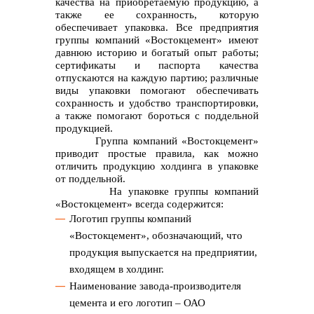
качества на приобретаемую продукцию, а
также ее сохранность, которую
обеспечивает упаковка. Все предприятия
группы компаний «Востокцемент» имеют
давнюю историю и богатый опыт работы;
сертификаты и паспорта качества
отпускаются на каждую партию; различные
+7 (423) 234 50 50
виды упаковки помогают обеспечивать
сохранность и удобство транспортировки,
а также помогают бороться с поддельной
продукцией.
Группа компаний «Востокцемент»
приводит простые правила, как можно
отличить продукцию холдинга в упаковке
от поддельной.
info@vostokcement.ru
На упаковке группы компаний
«Востокцемент» всегда содержится:
Логотип группы компаний
«Востокцемент», обозначающий, что
продукция выпускается на предприятии,
входящем в холдинг.
Наименование завода-производителя
цемента и его логотип – ОАО