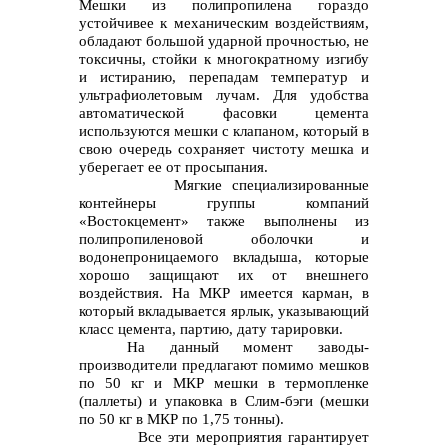
Мешки из полипропилена гораздо
устойчивее к механическим воздействиям,
обладают большой ударной прочностью, не
токсичны, стойки к многократному изгибу
и истиранию, перепадам температур и
ультрафиолетовым лучам. Для удобства
автоматической фасовки цемента
используются мешки с клапаном, который в
свою очередь сохраняет чистоту мешка и
уберегает ее от просыпания.
Мягкие специализированные
контейнеры группы компаний
«Востокцемент» также выполнены из
полипропиленовой оболочки и
водонепроницаемого вкладыша, которые
хорошо защищают их от внешнего
воздействия. На МКР имеется карман, в
который вкладывается ярлык, указывающий
класс цемента, партию, дату тарировки.
На данный момент заводы-
производители предлагают помимо мешков
по 50 кг и МКР мешки в термопленке
(паллеты) и упаковка в Слим-бэги (мешки
по 50 кг в МКР по 1,75 тонны).
Все эти мероприятия гарантирует