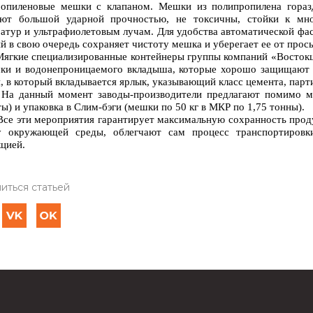
ропиленовые мешки с клапаном.
Мешки из полипропилена гораз
ают большой ударной прочностью, не токсичны, стойки к мно
атур и ультрафиолетовым лучам. Для удобства автоматической фа
й в свою очередь сохраняет чистоту мешка и уберегает ее от прос
Мягкие специализированные контейнеры группы компаний «Восток
ки и водонепроницаемого вкладыша, которые хорошо защищают 
, в который вкладывается ярлык, указывающий класс цемента, парт
На данный момент заводы-производители предлагают помимо 
ты) и упаковка в Слим-бэги (мешки по 50 кг в МКР по 1,75 тонны).
ти мероприятия гарантирует максимальную сохранность продукц
у окружающей среды, облегчают сам процесс транспортировк
цией.
иться статьей