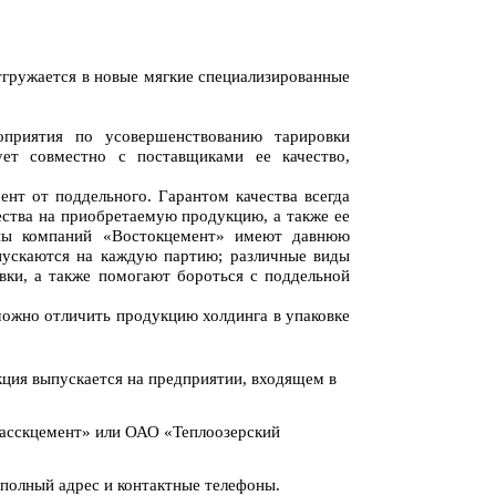
ужается в новые мягкие специализированные
приятия по усовершенствованию тарировки
ует совместно с поставщиками ее качество,
 от поддельного. Гарантом качества всегда
ества на приобретаемую продукцию, а также ее
уппы компаний «Востокцемент» имеют давнюю
пускаются на каждую партию; различные виды
вки, а также помогают бороться с поддельной
но отличить продукцию холдинга в упаковке
ция выпускается на предприятии, входящем в
пасскцемент» или ОАО «Теплоозерский
полный адрес и контактные телефоны.