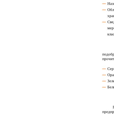
Наз
Обл
хра
Све
мер
клас
Также
подоб
прочит
Сер
Ора
Зел
Бел
Помим
предп