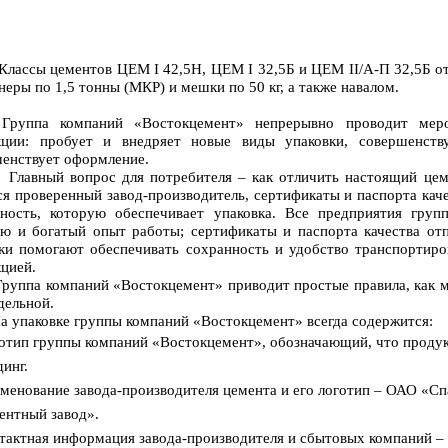
ы цементов ЦЕМ I 42,5Н, ЦЕМ I 32,5Б и ЦЕМ II/A-П 32,5Б отгр
неры по 1,5 тонны (МКР) и мешки по 50 кг, а также навалом.
Группа компаний «Востокцемент» непрерывно проводит меро
кции: пробует и внедряет новые виды упаковки, совершенств
енствует оформление.
ый вопрос для потребителя – как отличить настоящий цемент
ся проверенный завод-производитель, сертификаты и паспорта кач
нность, которую обеспечивает упаковка. Все предприятия гр
ю и богатый опыт работы; сертификаты и паспорта качества от
ки помогают обеспечивать сохранность и удобство транспортиро
цией.
а компаний «Востокцемент» приводит простые правила, как мож
дельной.
аковке группы компаний «Востокцемент» всегда содержится:
отип группы компаний «Востокцемент», обозначающий, что продук
динг.
менование завода-производителя цемента и его логотип – ОАО «С
ентный завод».
тактная информация завода-производителя и сбытовых компаний – 