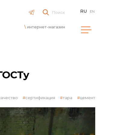
RU
EN
Поиск
интернет-магазин
ГОСТу
качество
сертификация
тара
цемент