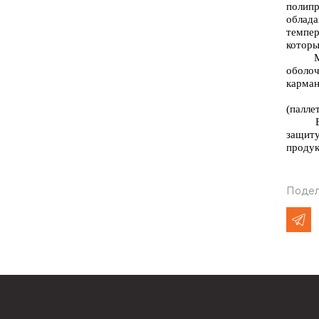
полип
облад
темпер
которы
оболоч
карман
(палле
Все э
защит
продук
Подел