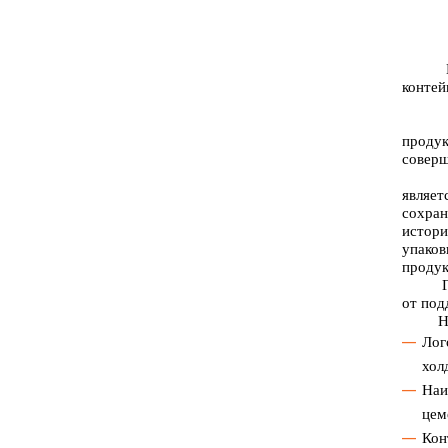
Класс
контей
проду
соверш
Главн
являет
сохра
истори
упаков
продук
Групп
от под
На уп
Лог
хол
Наи
цем
Кон