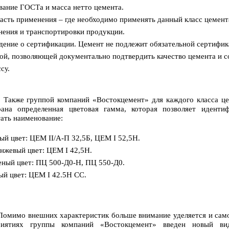
вание ГОСТа и масса нетто цемента.
асть применения – где необходимо применять данный класс цемента
нения и транспортировки продукции.
дение о сертификации. Цемент не подлежит обязательной сертифик
ой, позволяющей документально подтвердить качество цемента и 
су.
 группой компаний «Востокцемент» для каждого класса цеме
рана определенная цветовая гамма, которая позволяет иденти
ать наименование:
ый цвет: ЦЕМ II/А-П 32,5Б, ЦЕМ I 52,5Н.
нжевый цвет: ЦЕМ I 42,5Н.
еный цвет: ПЦ 500-Д0-Н, ПЦ 550-Д0.
ый цвет: ЦЕМ I 42.5Н СС.
о внешних характеристик больше внимание уделяется и самому
риятиях группы компаний «Востокцемент» введен новый в