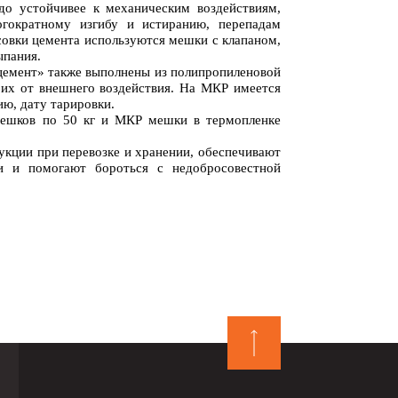
до устойчивее к механическим воздействиям,
гократному изгибу и истиранию, перепадам
совки цемента используются мешки с клапаном,
ыпания.
цемент» также выполнены из полипропиленовой
их от внешнего воздействия. На МКР имеется
ию, дату тарировки.
мешков по 50 кг и МКР мешки в термопленке
ии при перевозке и хранении, обеспечивают
и и помогают бороться с недобросовестной