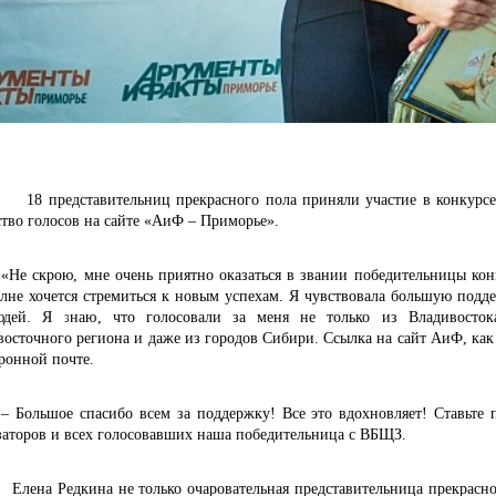
дставительниц прекрасного пола приняли участие в конкурсе, а
ство голосов на сайте «АиФ – Приморье».
«Не скрою, мне очень приятно оказаться в звании победительницы ко
олне хочется стремиться к новым успехам. Я чувствовала большую подд
дей. Я знаю, что голосовали за меня не только из Владивосток
осточного региона и даже из городов Сибири. Ссылка на сайт АиФ, как 
ронной почте.
– Большое спасибо всем за поддержку! Все это вдохновляет! Ставьте 
заторов и всех голосовавших наша победительница с ВБЩЗ.
Редкина не только очаровательная представительница прекрасного 