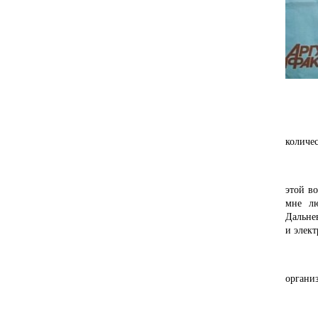
18 пре
количе
этой в
мне лю
Дальнев
и элект
органи
Елена 