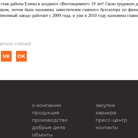
стаж работы Елены в холдинге «Востокцемент» 19 лет! Свою трудовую д
тером, потом была назначена заместителем главного бухгалтера по фин
еночный завод» работает с 2009 года, и уже в 2010 году назначена глав
иться статьей
о компании
закупки
продукция
карьера
производство
пресс-центр
добрые дела
контакты
объекты