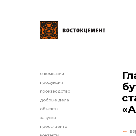
Гл
о компании
продукция
бу
производство
ст
добрые дела
«А
объекты
закупки
пресс-центр
ве
контакты