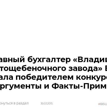
авный бухгалтер «Влади
тощебеночного завода» 
ала победителем конкур
ргументы и Факты-Прим
рнуться в раздел
30.03.2015
ВБ