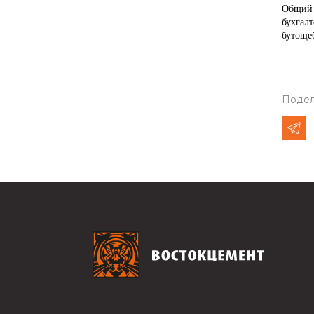
Общий 
бухгал
бутощеб
Подел