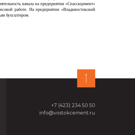
еятельность начала на предприятии «Спасскцемент»
ансовой работе. На предприятии «Владивостокский
ным бухгалтером.
+7 (423) 234 50 50
info@vostokcement.ru