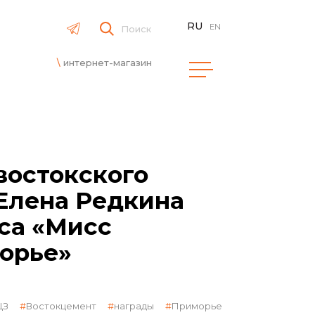
RU
EN
Поиск
интернет-магазин
востокского
Елена Редкина
са «Мисс
орье»
ЩЗ
Востокцемент
награды
Приморье