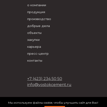
о компании
продукция
производство
добрые дела
объекты
закупки
карьера
пресс-центр
контакты
+7 (423) 234 50 50
info@vostokcement.ru
ООО «Востокцемент» 2026
Мы используем файлы cookie, чтобы улучшить сайт для Вас!
разработано в
DVIGA