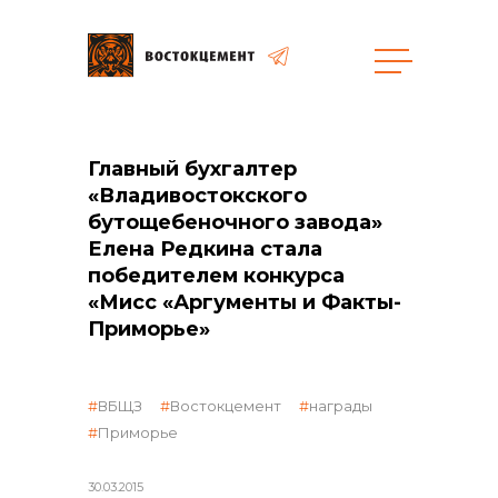
Закупки
Главный бухгалтер
«Владивостокского
общая информация
бутощебеночного завода»
Елена Редкина стала
победителем конкурса
«Мисс «Аргументы и Факты-
объявленные закупки
Приморье»
ВБЩЗ
Востокцемент
награды
реализация неликвидов
Приморье
30.03.2015