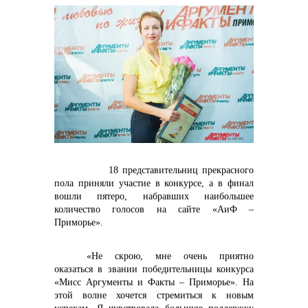
контакты отдела закупок
Контакты
18 представительниц прекрасного
пола приняли участие в конкурсе, а в финал
вошли пятеро, набравших наибольшее
количество голосов на сайте «АиФ –
+7 (423) 234 50 50
Приморье».
«Не скрою, мне очень приятно
оказаться в звании победительницы конкурса
info@vostokcement.ru
«Мисс Аргументы и Факты – Приморье». На
этой волне хочется стремиться к новым