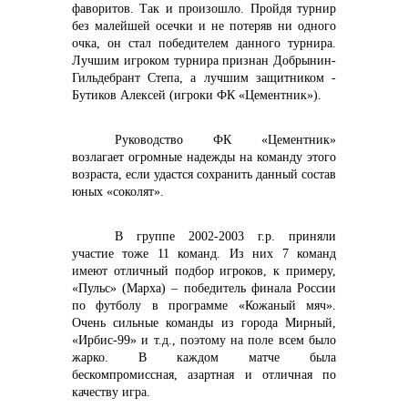
фаворитов. Так и произошло. Пройдя турнир
без малейшей осечки и не потеряв ни одного
очка, он стал победителем данного турнира.
Лучшим игроком турнира признан Добрынин-
+7 (423) 234 50 50
Гильдебрант Степа, а лучшим защитником -
Бутиков Алексей (игроки ФК «Цементник»).
Руководство ФК «Цементник»
возлагает огромные надежды на команду этого
возраста, если удастся сохранить данный состав
info@vostokcement.ru
юных «соколят».
В группе 2002-2003 г.р. приняли
участие тоже 11 команд. Из них 7 команд
имеют отличный подбор игроков, к примеру,
«Пульс» (Марха) – победитель финала России
по футболу в программе «Кожаный мяч».
Очень сильные команды из города Мирный,
«Ирбис-99» и т.д., поэтому на поле всем было
жарко. В каждом
матче была
бескомпромиссная, азартная и отличная по
качеству игра.