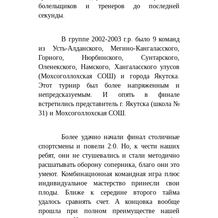
болельщиков и тренеров до последней
секунды.
В группе 2002-2003 г.р. было 9 команд
из Усть-Алданского, Мегино-Кангаласского,
Горного, Нюрбинского, Сунтарского,
Оленекского, Намского, Хангаласского улусов
(Мохсоголлохская СОШ) и города Якутска.
Этот турнир был более напряженным и
непредсказуемым. И опять в финале
встретились представитель г. Якутска (школа №
31) и Мохсоголлохская СОШ.
Более удачно начали финал столичные
спортсмены и повели 2:0. Но, к чести наших
ребят, они не стушевались и стали методично
расшатывать оборону соперника, благо они это
умеют. Комбинационная командная игра плюс
индивидуальное мастерство принесли свои
плоды. Ближе к середине второго тайма
удалось сравнять счет. А концовка вообще
прошла при полном преимуществе нашей