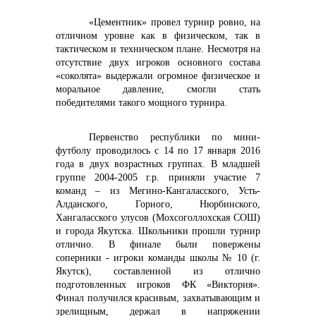
«Цементник» провел турнир ровно, на
отличном уровне как в физическом, так в
тактическом и техническом плане. Несмотря на
отсутствие двух игроков основного состава
«соколята» выдержали огромное физическое и
моральное давление, смогли стать
победителями такого мощного турнира.
Первенство республики по мини-
футболу проводилось с 14 по 17 января 2016
года в двух возрастных группах. В младшей
группе 2004-2005 г.р. приняли участие 7
команд – из Мегино-Кангаласского, Усть-
Алданского, Горного, Нюрбинского,
Хангаласского улусов (Мохсоголлохская СОШ)
и города Якутска. Школьники прошли турнир
отлично. В финале были повержены
соперники - игроки команды школы № 10 (г.
Якутск), составленной из отлично
подготовленных игроков ФК «Виктория».
Финал получился красивым, захватывающим и
зрелищным, держал в напряжении