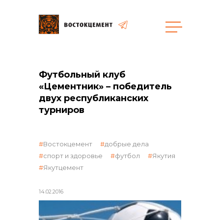
общая информация
Футбольный клуб
«Цементник» – победитель
двух республиканских
турниров
объявленные закупки
Востокцемент
добрые дела
спорт и здоровье
футбол
Якутия
Якутцемент
14.02.2016
реализация неликвидов