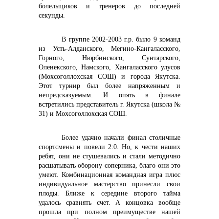
болельщиков и тренеров до последней
секунды.
В группе 2002-2003 г.р. было 9 команд
из Усть-Алданского, Мегино-Кангаласского,
Горного, Нюрбинского, Сунтарского,
Оленекского, Намского, Хангаласского улусов
(Мохсоголлохская СОШ) и города Якутска.
Этот турнир был более напряженным и
непредсказуемым. И опять в финале
встретились представитель г. Якутска (школа №
31) и Мохсоголлохская СОШ.
Более удачно начали финал столичные
спортсмены и повели 2:0. Но, к чести наших
ребят, они не стушевались и стали методично
расшатывать оборону соперника, благо они это
умеют. Комбинационная командная игра плюс
индивидуальное мастерство принесли свои
плоды. Ближе к середине второго тайма
удалось сравнять счет. А концовка вообще
прошла при полном преимуществе нашей