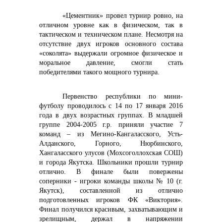
«Цементник» провел турнир ровно, на
отличном уровне как в физическом, так в
тактическом и техническом плане. Несмотря на
отсутствие двух игроков основного состава
«соколята» выдержали огромное физическое и
моральное давление, смогли стать
победителями такого мощного турнира.
Первенство республики по мини-
футболу проводилось с 14 по 17 января 2016
года в двух возрастных группах. В младшей
группе 2004-2005 г.р. приняли участие 7
команд – из Мегино-Кангаласского, Усть-
Алданского, Горного, Нюрбинского,
Хангаласского улусов (Мохсоголлохская СОШ)
и города Якутска. Школьники прошли турнир
отлично. В финале были повержены
соперники - игроки команды школы № 10 (г.
Якутск), составленной из отлично
подготовленных игроков ФК «Виктория».
Финал получился красивым, захватывающим и
зрелищным, держал в напряжении