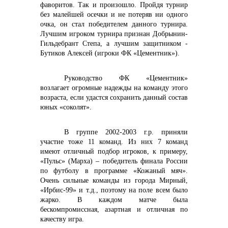
фаворитов. Так и произошло. Пройдя турнир
без малейшей осечки и не потеряв ни одного
очка, он стал победителем данного турнира.
Лучшим игроком турнира признан Добрынин-
+7 (423) 234 50 50
Гильдебрант Степа, а лучшим защитником -
Бутиков Алексей (игроки ФК «Цементник»).
Руководство ФК «Цементник»
возлагает огромные надежды на команду этого
возраста, если удастся сохранить данный состав
info@vostokcement.ru
юных «соколят».
В группе 2002-2003 г.р. приняли
участие тоже 11 команд. Из них 7 команд
имеют отличный подбор игроков, к примеру,
«Пульс» (Марха) – победитель финала России
по футболу в программе «Кожаный мяч».
Очень сильные команды из города Мирный,
«Ирбис-99» и т.д., поэтому на поле всем было
жарко. В каждом
матче была
бескомпромиссная, азартная и отличная по
качеству игра.