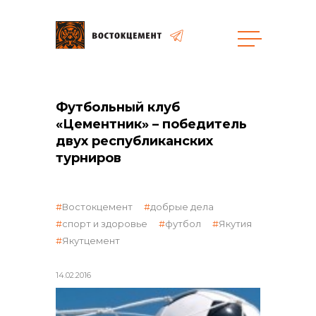
общая информация
Футбольный клуб
«Цементник» – победитель
двух республиканских
турниров
объявленные закупки
Востокцемент
добрые дела
спорт и здоровье
футбол
Якутия
Якутцемент
14.02.2016
реализация неликвидов