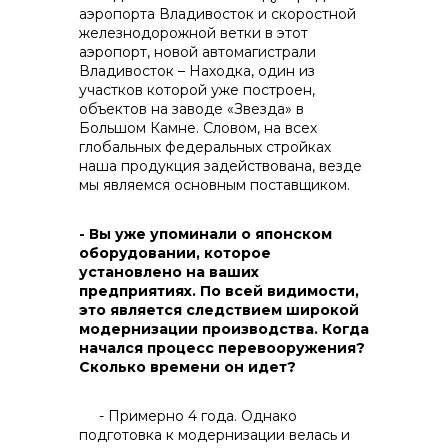
аэропорта Владивосток и скоростной
железнодорожной ветки в этот
аэропорт, новой автомагистрали
+7 (423) 234 50 50
Владивосток – Находка, один из
участков которой уже построен,
объектов на заводе «Звезда» в
Большом Камне. Словом, на всех
глобальных федеральных стройках
наша продукция задействована, везде
мы являемся основным поставщиком.
- Вы уже упоминали о японском
оборудовании, которое
установлено на ваших
предприятиях. По всей видимости,
это является следствием широкой
модернизации производства. Когда
начался процесс перевооружения?
Сколько времени он идет?
info@vostokcement.ru
- Примерно 4 года. Однако
подготовка к модернизации велась и