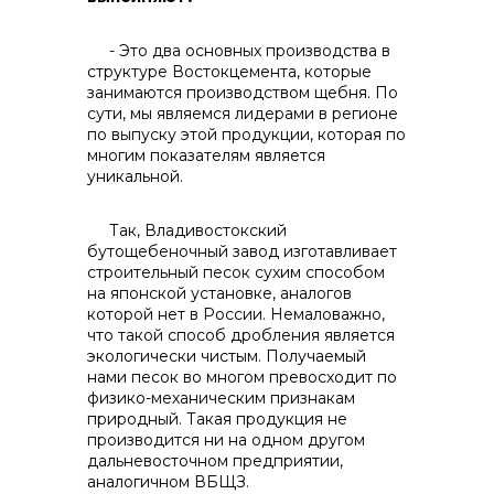
- Это два основных производства в
структуре Востокцемента, которые
занимаются производством щебня. По
сути, мы являемся лидерами в регионе
реализация неликвидов
по выпуску этой продукции, которая по
многим показателям является
уникальной.
Так, Владивостокский
бутощебеночный завод изготавливает
строительный песок сухим способом
на японской установке, аналогов
которой нет в России. Немаловажно,
что такой способ дробления является
экологически чистым. Получаемый
нами песок во многом превосходит по
физико-механическим признакам
природный. Такая продукция не
производится ни на одном другом
дальневосточном предприятии,
контакты отдела закупок
аналогичном ВБЩЗ.