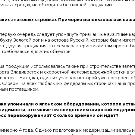
сивных средах, не обходятся без нашей продукции.
каких знаковых стройках Приморья использовалась ваш
ервую очередь следует упомянуть признанные визитные кар
 бухту Золотой рог и на острова Русский, которые были изг
ов. Другая продукция по всем характеристикам там просто бы
о требовалось для этих объектов.
продукция использовалась также при строительстве взле
орта Владивосток и скоростной железнодорожной ветки в эт
восток – Находка, один из участков которой уже построен, о
. Словом, на всех глобальных федеральных стройках наша пр
ным поставщиком.
уже упоминали о японском оборудовании, которое уста
видимости, это является следствием широкой модерни
сс перевооружения? Сколько времени он идет?
мерно 4 года. Однако подготовка к модернизации велась и д