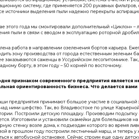
ационную систему, где применяется 200 рукавных фильтров, 
все источники выделения пыли надежно перекрыты аспираци
 этого года мы смонтировали дополнительный «Циклон» – л
ения пыли в связи с вводом в эксплуатацию роторной дробил
на работа в направлении озеленения бортов карьера. Ежег
одить зону производства от города естественным зеленым б
ее заказываются саженцы в Уссурийском лесопитомнике. Так
адному борту, в этом году – 50 корней по восточному.
одня признаком современного предприятия является не
льная ориентированность бизнеса. Что делается вами
и предприятия принимают большое участие в социальной 
 над ними шефство. Так, во Владивостоке по улице Карьерно
тории. Построили детскую площадку. Производим подсыпку п
ется. Изготовили и установили скамейки для болельщиков на
рную стенку возле дома, к подъездам которого во время ливн
вой в прошлом году построили лестничный марш, и теперь у
ться к автобусной остановке. Сейчас строим еще одну детс