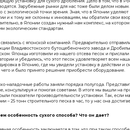
дящую установку для сухого дробления. Дело в том, что в 
водятся. Зарубежные рынки для нас тоже были делом новым. 
о с экологической точки зрения. Зная, что в Японии уделя
ии и к тому же склонны к инновациям, мы обратили свои взоры
вительно, в Японии создан нужный нам комплекс, на которо
им экологическим стандартам.
язались с японской компанией. Предварительно отправили и
кции Владивостокского бутощебеночного завода и Дробильн
ском. Японцы изготовили из нашего отсева песок и прислали 
атории и убедились, что этот песок удовлетворяет всем на
дировка в Японию, где мы увидели установку в действии и с
 чего и было принято решение приобрести оборудование.
-наладочные работы заняли порядка полугода. Представит
ие, консультируя и помогая советами. В итоге мы вышли на п
рыли показатели производительности установки. Так, если м
ии – 25 тонн строительного песка в час, то у нас она достигае
 чем особенность сухого способа? Что он дает?
вная особенность заключается в том, что при таком способе