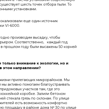
существует шесть точек отбора пыли. То
онными установками.
окализовали еще один источник
ки VI-6000.
одно производим высадку, чтобы
арьером. Соответственно, каждый год
, в прошлом году были высажены 50 корней
 только внимание к экологии, но и
 в этом направлении?
жизни прилегающих микрорайонов. Мы
й мы активно помогаем благоустраивать
ридомовых участков там, где это
 хоккейной коробке. Залили бетоном
ей стекала грязь по склонам. По улице
 жителей есть возможность комфортно
кую площадку в районе дома № 30 по улице