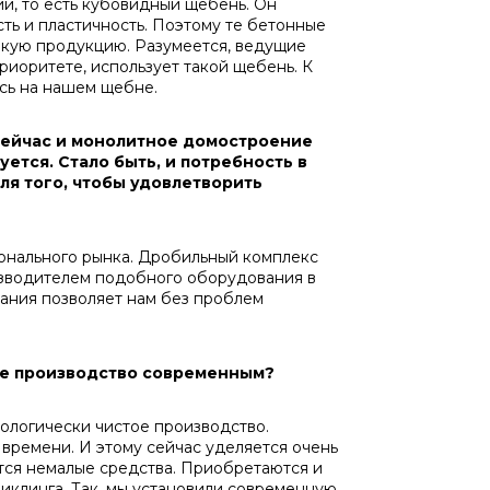
и, то есть кубовидный щебень. Он
ь и пластичность. Поэтому те бетонные
такую продукцию. Разумеется, ведущие
приоритете, использует такой щебень. К
ась на нашем щебне.
Сейчас и монолитное домостроение
ется. Стало быть, и потребность в
ля того, чтобы удовлетворить
нального рынка. Дробильный комплекс
оизводителем подобного оборудования в
ания позволяет нам без проблем
ше производство современным?
ологически чистое производство.
времени. И этому сейчас уделяется очень
тся немалые средства. Приобретаются и
иклинга. Так, мы установили современную