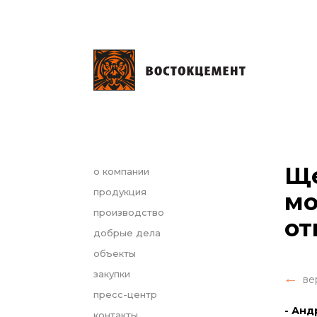
Ще
о компании
продукция
мо
производство
от
добрые дела
объекты
закупки
ве
пресс-центр
- Анд
контакты