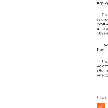
Карье
По по
заклю
сколь
откры
объем
Также
Помог
Любое
не ос
«Вост
но и д
Подел