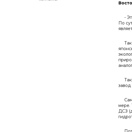
Восто
- Это
По су
являе
Так, 
японс
эколо
приро
анало
Также
завод
Самой
мере.
ДСЗ (
гидро
Поэто