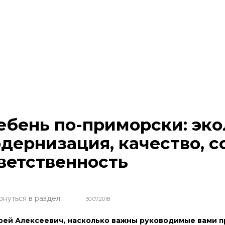
бень по-приморски: эко
дернизация, качество, 
ветственность
рнуться в раздел
30.07.2018
рей Алексеевич, насколько важны руководимые вами п