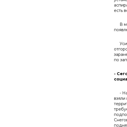
аспир
есть 
В мае
появл
Усиле
отгор
заран
по зап
- Сег
социа
- Наш
взяли
терри
требу
подпо
Снего
подня