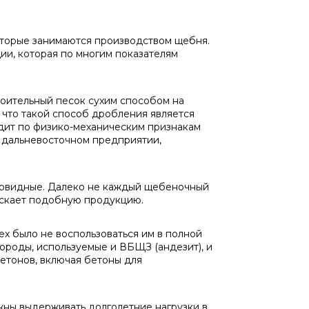
оторые занимаются производством щебня.
ии, которая по многим показателям
оительный песок сухим способом на
 что такой способ дробления является
дит по физико-механическим признакам
 дальневосточном предприятии,
бовидные. Далеко не каждый щебеночный
пускает подобную продукцию.
х было не воспользоваться им в полной
породы, используемые и ВБЩЗ (андезит), и
бетонов, включая бетоны для
ны выдерживать долголетние нагрузки в