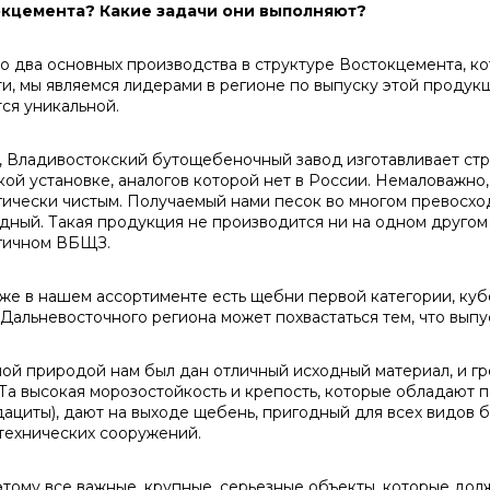
кцемента? Какие задачи они выполняют?
 два основных производства в структуре Востокцемента, к
ти, мы являемся лидерами в регионе по выпуску этой продукц
тся уникальной.
Владивостокский бутощебеночный завод изготавливает стр
кой установке, аналогов которой нет в России. Немаловажно,
гически чистым. Получаемый нами песок во многом превосхо
дный. Такая продукция не производится ни на одном другом
гичном ВБЩЗ.
 в нашем ассортименте есть щебни первой категории, ку
 Дальневосточного региона может похвастаться тем, что вы
 природой нам был дан отличный исходный материал, и гре
 Та высокая морозостойкость и крепость, которые обладают 
дациты), дают на выходе щебень, пригодный для всех видов 
технических сооружений.
му все важные, крупные, серьезные объекты, которые долж