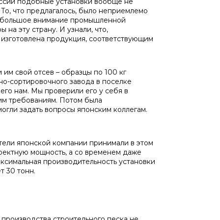
России подобные установки вообще не
То, что предлагалось, было неприемлемо
ют большое внимание промышленной
 на эту страну. И узнали, что,
м изготовлена продукция, соответствующим
м свой отсев – образцы по 100 кг
о-сортировочного завода в поселке
его нам. Мы проверили его у себя в
шим требованиям. Потом была
могли задать вопросы японским коллегам.
ели японской компании принимали в этом
роектную мощность, а со временем даже
аксимальная производительность установки
т 30 тонн.
 производства строительного песка не