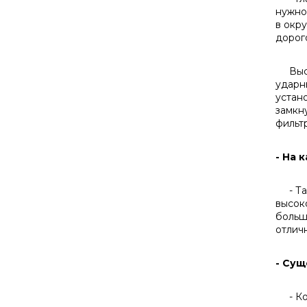
нужно
в окр
дорог
Высок
ударн
устан
замкн
фильт
- На 
- Так
высок
больш
отлич
- Сущ
- Кон