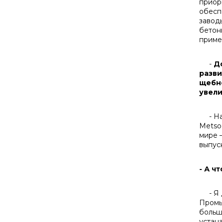
приор
обесп
завод
бетон
приме
-
До
разви
щебне
увел
- На 
Metso
мире 
выпус
- А ч
- Я д
Промы
больш
устан