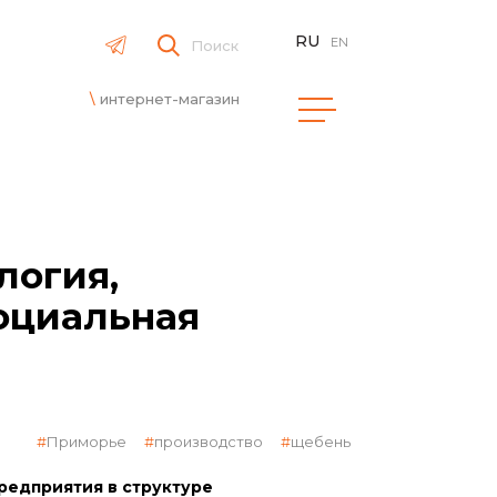
RU
EN
Поиск
интернет-магазин
логия,
социальная
Приморье
производство
щебень
редприятия в структуре