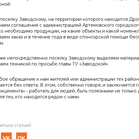
рной.
селку Заводскому, на территории которого находится Дро
чаем соглашения с администрацией Артемовского городского
ко необходимо продукции, на какие объекты и какой номенк
ваем заказ и в течение года в виде спонсорской помощи бе
ы.
 непосредственно поселку Заводскому выделяем материалы
аем техникой по просьбе главы ТУ «Заводской».
 обращение к нам жителей или администрации тех районов
тается без ответа. В этом, собственно говоря, и заключается
окцемента» - работать для людей, быть полезными не только 
ля тех, кто находится рядом с нами.
иться статьей