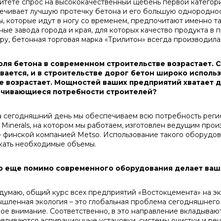
итете спрос на высококачественный щебень первой категори
ечивает лучшую протечку бетона и его большую однородност
ы, которые идут в ногу со временем, предпочитают именно 
ные завода города и края, для которых качество продукта в 
ру, бетонная торговая марка «Трилитон» всегда производил
ля бетона в современном строительстве возрастает. 
вается, и в строительстве дорог бетон широко использу
 возрастает. Мощностей ваших предприятий хватает д
ичивающиеся потребности строителей?
сегодняшний день мы обеспечиваем всю потребность регио
 Minerals, на котором мы работаем, изготовлен ведущим пр
– финской компанией Metso. Использование такого оборудов
кать необходимые объемы.
то еще помимо современного оборудования делает ва
умаю, общий курс всех предприятий «Востокцемента» на эк
шленная экология – это глобальная проблема сегодняшнего 
ое внимание. Соответственно, в это направление вкладываю
авливаются аспирационные установки, системы очистки и рец