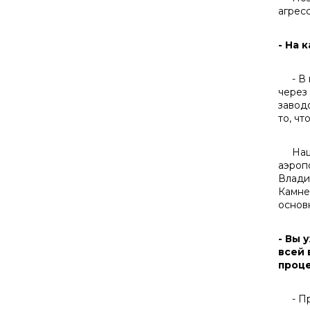
агрес
- На 
- В п
через
завод
то, чт
Наша 
аэроп
Влади
Камне
основ
- Вы 
всей 
проце
- При