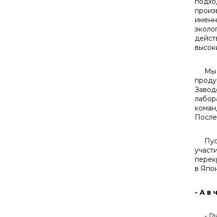
подхо
произ
именн
эколог
дейст
высок
Мы св
проду
Завод
лабор
коман
После
Пуско
участ
перек
в Япон
- А в
- Гла