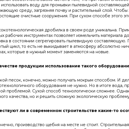
 использовать воду для промывки пылевидной составляющей.
ужающую среду, загрязняя почву и растительный слой. Чтобы
остоящие очистные сооружения. При сухом способе этого это
отехнологическая дробилка в своем роде уникальна. Прим
ых рабочих инструментах позволяет измельчить материала до
овка в состоянии сегрегировать пылевидную составляющую.
утый цикл, то есть не выкидывает в атмосферу абсолютно нич
рах, которые в нужный момент заменяются на новые.
качестве продукции использование такого оборудован
ой песок, конечно, можно получать мокрым способом. И дел
отехнологичного оборудования не нужно. Но в итоге вода, п
ой проблемой. Сухой способ технологически сложнее. Однак
ного качества, но и решить сложную экологическую проблему
ествуют ли в современном строительстве какие-то ос
ечно, производство щебня на месте не стоит. Строительная 