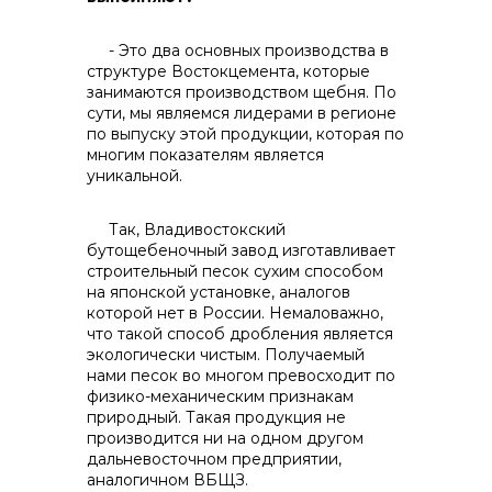
- Это два основных производства в
структуре Востокцемента, которые
занимаются производством щебня. По
сути, мы являемся лидерами в регионе
реализация неликвидов
по выпуску этой продукции, которая по
многим показателям является
уникальной.
Так, Владивостокский
бутощебеночный завод изготавливает
строительный песок сухим способом
на японской установке, аналогов
которой нет в России. Немаловажно,
что такой способ дробления является
экологически чистым. Получаемый
нами песок во многом превосходит по
физико-механическим признакам
природный. Такая продукция не
производится ни на одном другом
дальневосточном предприятии,
контакты отдела закупок
аналогичном ВБЩЗ.