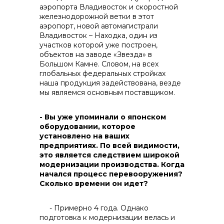
аэропорта Владивосток и скоростной
железнодорожной ветки в этот
аэропорт, новой автомагистрали
+7 (423) 234 50 50
Владивосток – Находка, один из
участков которой уже построен,
объектов на заводе «Звезда» в
Большом Камне. Словом, на всех
глобальных федеральных стройках
наша продукция задействована, везде
мы являемся основным поставщиком.
- Вы уже упоминали о японском
оборудовании, которое
установлено на ваших
предприятиях. По всей видимости,
это является следствием широкой
модернизации производства. Когда
начался процесс перевооружения?
Сколько времени он идет?
info@vostokcement.ru
- Примерно 4 года. Однако
подготовка к модернизации велась и