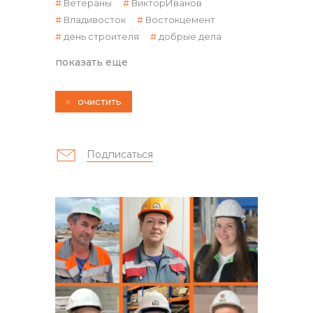
Ветераны
ВикторИванов
Владивосток
Востокцемент
день строителя
добрые дела
контакты отдела закупок
показать еще
очистить
Подписаться
Контакты