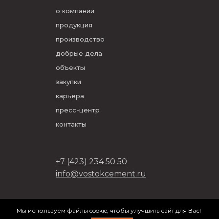
о компании
продукция
производство
добрые дела
объекты
закупки
карьера
пресс-центр
контакты
+7 (423) 234 50 50
info@vostokcement.ru
ООО «Востокцемент» 2026
Мы используем файлы cookie, чтобы улучшить сайт для Вас!
разработано в
DVIGA