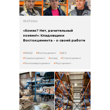
+7 (423) 234 50 50
05.07.2024
«Хомяк? Нет, рачительный
хозяин!»: Кладовщики
Востокцемента - о своей работе
info@vostokcement.ru
ВБЩЗ
Востокцемент
ДСЗ
Сахалинцемент
склад
Спасскцемент
Теплоозерскцемент
Якутцемент