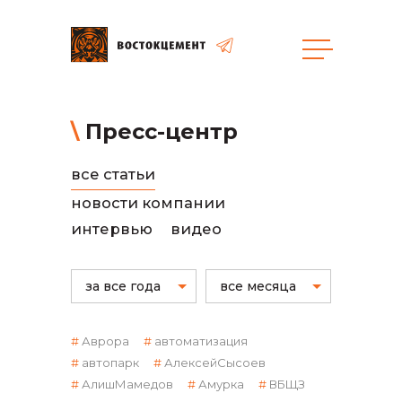
Пресс-центр
общая информация
все статьи
новости компании
интервью
видео
объявленные закупки
за все года
все месяца
Аврора
автоматизация
реализация неликвидов
автопарк
АлексейСысоев
АлишМамедов
Амурка
ВБЩЗ