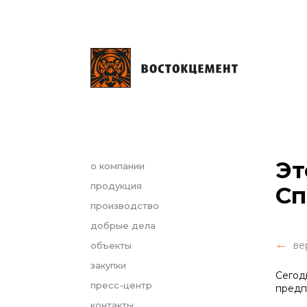
Эт
о компании
продукция
Сп
производство
добрые дела
ве
объекты
закупки
Сегод
пресс-центр
предп
контакты