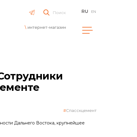
RU
EN
Поиск
интернет-магазин
 Сотрудники
цементе
Спасскцемент
нности Дальнего Востока, крупнейшее