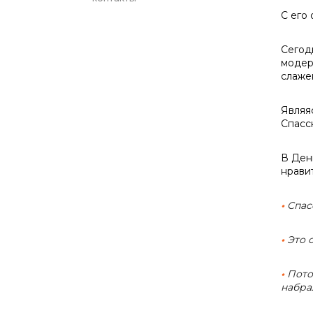
С его
Сегод
модер
слаже
Являя
Спасс
В Ден
нравит
•
Спасс
•
Это 
•
Потом
набра