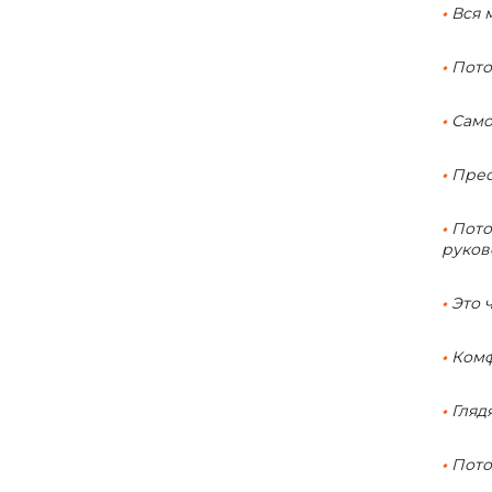
•
Вся 
•
Потом
•
Само
•
Прес
•
Пото
руков
•
Это 
•
Комф
•
Глядя
•
Потом