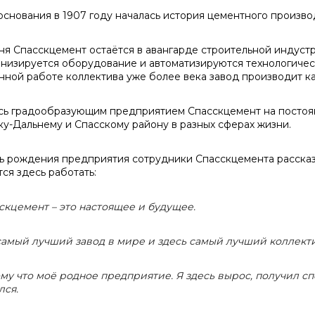
 основания в 1907 году началась история цементного произ
ня Спасскцемент остаётся в авангарде строительной индуст
низируется оборудование и автоматизируются технологичес
нной работе коллектива уже более века завод производит к
сь градообразующим предприятием Спасскцемент на постоя
ку-Дальнему и Спасскому району в разных сферах жизни.
ь рождения предприятия сотрудники Спасскцемента рассказал
ся здесь работать:
кцемент – это настоящее и будущее.
самый лучший завод в мире и здесь самый лучший коллекти
у что моё родное предприятие. Я здесь вырос, получил с
лся.