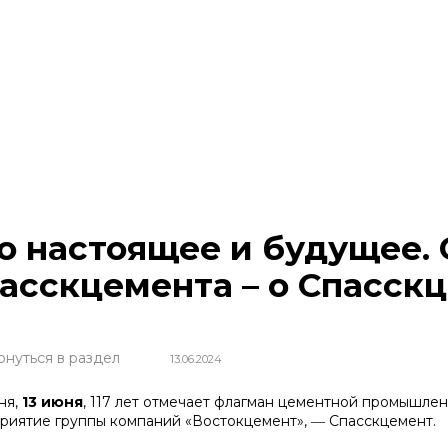
о настоящее и будущее.
асскцемента – о Спасск
рнуться в раздел
13.06.2024
ня,
13 июня
, 117 лет отмечает флагман цементной промышле
риятие группы компаний «Востокцемент», ― Спасскцемент.