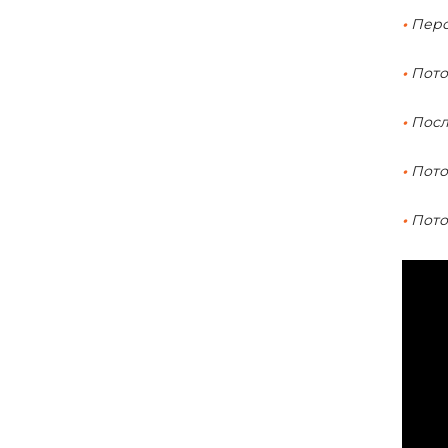
•
Перс
•
Пото
•
Посл
•
Пото
•
Пото