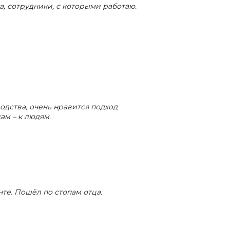
а, сотрудники, с которыми работаю.
дства, очень нравится подход
ам – к людям.
нте. Пошёл по стопам отца.