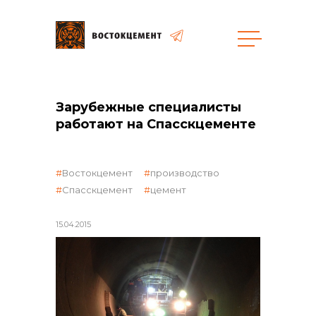
Объекты
Закупки
Зарубежные специалисты
работают на Спасскцементе
общая информация
Востокцемент
производство
Спасскцемент
цемент
объявленные закупки
15.04.2015
реализация неликвидов