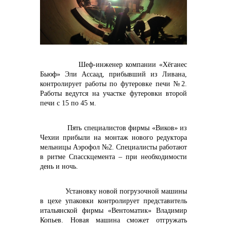
контакты отдела закупок
Шеф-инженер компании «Хёганес
Бьюф» Эли Ассаад, прибывший из Ливана,
Контакты
контролирует работы по футеровке печи №2.
Работы ведутся на участке футеровки второй
печи с 15 по 45 м.
Пять специалистов фирмы «Виков» из
+7 (423) 234 50 50
Чехии прибыли на монтаж нового редуктора
мельницы Аэрофол №2. Специалисты работают
в ритме Спасскцемента – при необходимости
день и ночь.
info@vostokcement.ru
Установку новой погрузочной машины
в цехе упаковки контролирует представитель
итальянской фирмы «Вентоматик» Владимир
Копьев. Новая машина сможет отгружать