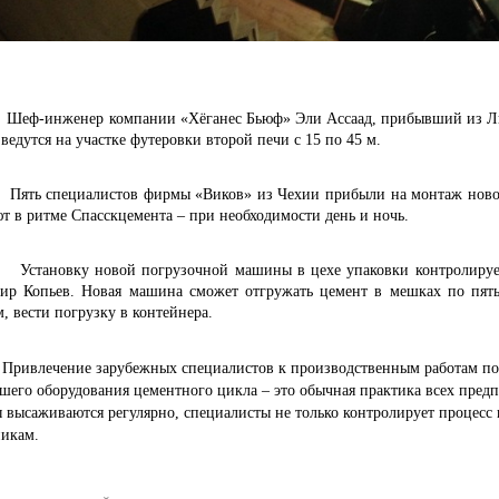
женер компании «Хёганес Бьюф» Эли Ассаад, прибывший из Ливана
ведутся на участке футеровки второй печи с 15 по 45 м.
пециалистов фирмы «Виков» из Чехии прибыли на монтаж нового
т в ритме Спасскцемента – при необходимости день и ночь.
вку новой погрузочной машины в цехе упаковки контролирует п
ир Копьев. Новая машина сможет отгружать цемент в мешках по пять
, вести погрузку в контейнера.
чение зарубежных специалистов к производственным работам по уст
шего оборудования цементного цикла – это обычная практика всех пред
ы высаживаются регулярно, специалисты не только контролирует процесс
никам.