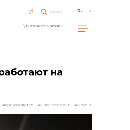
RU
EN
Поиск
интернет-магазин
работают на
производство
Спасскцемент
цемент