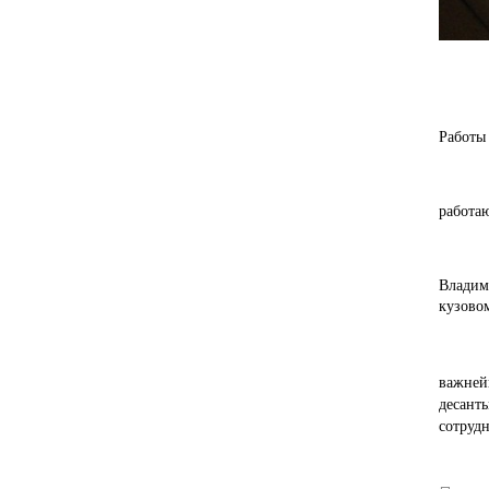
Шеф-ин
Работы 
Пять с
работаю
Устано
Владим
кузовом
Привле
важней
десант
сотруд