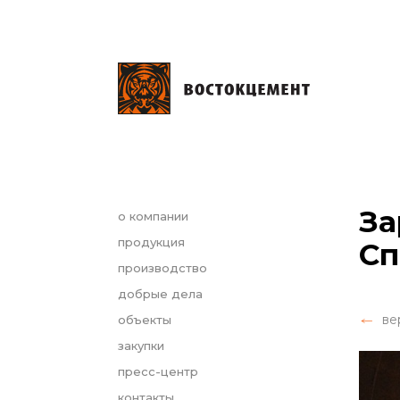
За
о компании
продукция
Сп
производство
добрые дела
ве
объекты
закупки
пресс-центр
контакты