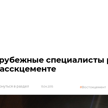
рубежные специалисты 
асскцементе
рнуться в раздел
15.04.2015
Востокцемент