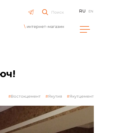
RU
EN
Поиск
интернет-магазин
юч!
Востокцемент
Якутия
Якутцемент