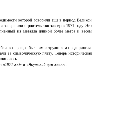
димости которой говорили еще в период Великой
 а завершили строительство завода в 1971 году. Это
олненный из металла длиной более метра и весом
был возвращен бывшим сотрудником предприятия.
али за символическую плату. Теперь историческая
ачиналось.
и «
1971 год»
и «
Якутский цем завод
».