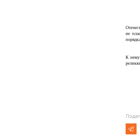
Надо о
Отечест
не пла
порядка
Когда 
А 7 но
К нему
реликви
На фот
Подел