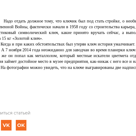
тдать должное тому, что ключик был под стать стройке, о необхо
венной Войны, фактически начали в 1958 году со строительства карьера,
стиковый символический ключ, какие принято вручать сейчас, а вып
 15 кг «Золотой ключ».
и при каких обстоятельствах был утерян ключ история умалчивает.
ября 2014 года неожиданно для заводчан во время планерки ключ 
 же он попал как металлолом, который местные искатели цветмета отд
я займет достойное место в музее предприятия, как-никак с него все и н
ографии можно увидеть, что на ключе выгравированы две надпис
иться статьей