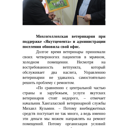
контакты отдела закупок
Мохсоголлохская ветеринария при
поддержке «Якутцемента» и администрации
Контакты
поселения обновила свой офис.
Долгое время ветеринары принимали
своих четвероногих пациентов в мрачном,
холодном помещении. Несмотря на
востребованность ветпункта, который
обслуживает два наслега, Управлению
+7 (423) 234 50 50
ветеринарии не удавалось самостоятельно
решить проблему с ремонтом.
«По сравнению с центральной частью
страны и зарубежьем, услуги якутских
ветеринаров стоят недорого, – отмечает
info@vostokcement.ru
начальник Хангаласской ветеринарной службы
Михаил Кузьмин. – Потому внебюджетных
средств поступает не так много, а ведь именно
эти деньги мы можем направлять на ремонт
помещений. Потому организация условий