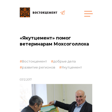
Объекты
Закупки
«Якутцемент» помог
ветеринарам Мохсоголлоха
общая информация
Востокцемент
добрые дела
развитие регионов
Якутцемент
объявленные закупки
03.12.2017
реализация неликвидов