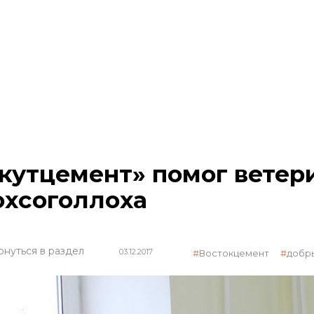
кутцемент» помог ветер
хсоголлоха
рнуться в раздел
03.12.2017
Востокцемент
добр