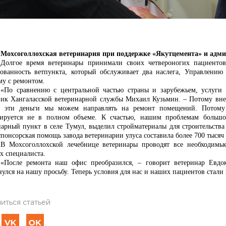
Мохсоголлохская ветеринария при поддержке «Якутцемента» и адми
Долгое время ветеринары принимали своих четвероногих пациенто
бованность ветпункта, который обслуживает два наслега, Управлению
му с ремонтом.
«По сравнению с центральной частью страны и зарубежьем, услуги я
ник Хангаласской ветеринарной службы Михаил Кузьмин. – Потому внеб
 эти деньги мы можем направлять на ремонт помещений. Потому 
ируется не в полном объеме. К счастью, нашим проблемам большо
нарный пункт в селе Тумул, выделил стройматериалы для строительства
понсорская помощь завода ветеринарии улуса составила более 700 тысяч
В Мохсоголлохской лечебнице ветеринары проводят все необходимы
х специалиста.
«После ремонта наш офис преобразился, – говорит ветеринар Евдо
улся на нашу просьбу. Теперь условия для нас и наших пациентов стали
иться статьей