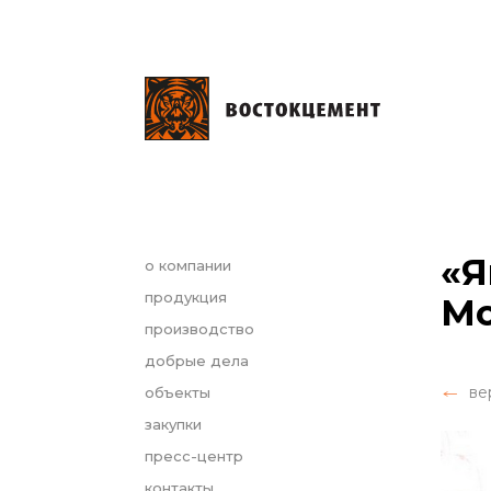
«Я
о компании
продукция
Мо
производство
добрые дела
ве
объекты
закупки
пресс-центр
контакты