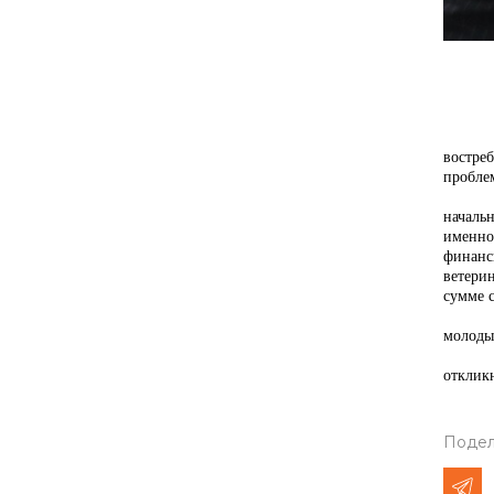
востре
пробле
началь
именно
финанс
ветери
сумме с
молоды
откликн
Подел