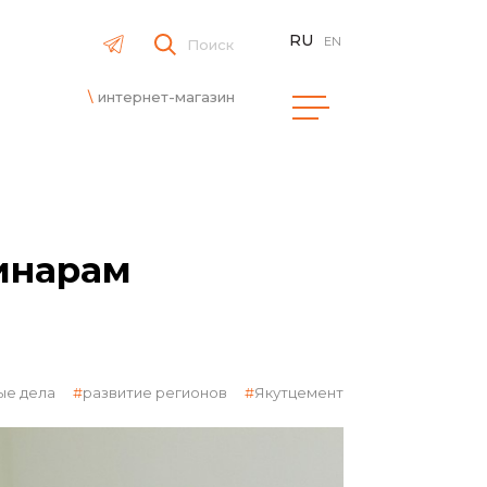
RU
EN
Поиск
интернет-магазин
инарам
ые дела
развитие регионов
Якутцемент