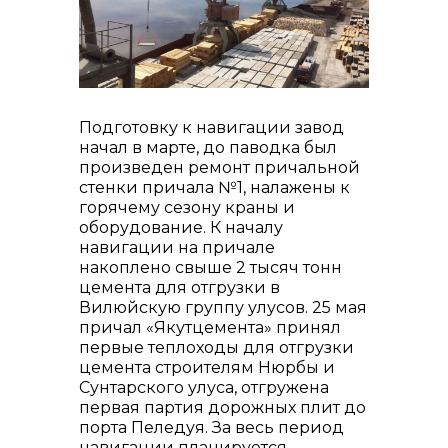
контакты отдела закупок
Подготовку к навигации завод
начал в марте, до паводка был
Контакты
произведен ремонт причальной
стенки причала №1, налажены к
горячему сезону краны и
оборудование. К началу
навигации на причале
накоплено свыше 2 тысяч тонн
+7 (423) 234 50 50
цемента для отгрузки в
Вилюйскую группу улусов. 25 мая
причал «Якутцемента» принял
первые теплоходы для отгрузки
info@vostokcement.ru
цемента строителям Нюрбы и
Сунтарского улуса, отгружена
первая партия дорожных плит до
порта Пеледуя. За весь период
навигации планируется