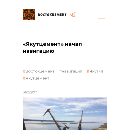
Объекты
Закупки
«Якутцемент» начал
навигацию
общая информация
Востокцемент
навигация
Якутия
Якутцемент
объявленные закупки
31.05.2017
реализация неликвидов